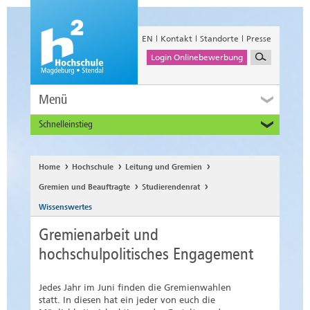
EN
Kontakt
Standorte
Presse
Login Onlinebewerbung
Menü
Schnelleinstieg
Studieninteressierte
Alumni
Home
Hochschule
Leitung und Gremien
Unternehmen und Institutionen
Gremien und Beauftragte
Studierendenrat
Studierende
Wissenswertes
Beschäftigte
Gremienarbeit und
International
hochschulpolitisches Engagement
Jedes Jahr im Juni finden die Gremienwahlen
statt. In diesen hat ein jeder von euch die