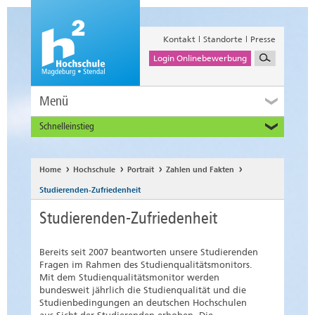
Kontakt
Standorte
Presse
Login Onlinebewerbung
Menü
Schnelleinstieg
Studieninteressierte
Alumni
Home
Hochschule
Portrait
Zahlen und Fakten
Unternehmen und Institutionen
Studierenden-Zufriedenheit
Studierende
Studierenden-Zufriedenheit
Beschäftigte
International
Bereits seit 2007 beantworten unsere Studierenden
Fragen im Rahmen des Studienqualitätsmonitors.
Mit dem Studienqualitätsmonitor werden
bundesweit jährlich die Studienqualität und die
Studienbedingungen an deutschen Hochschulen