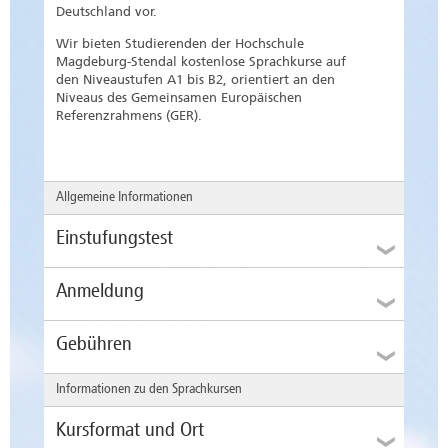
Deutschland vor.
Wir bieten Studierenden der Hochschule
Magdeburg-Stendal kostenlose Sprachkurse auf
den Niveaustufen A1 bis B2, orientiert an den
Niveaus des Gemeinsamen Europäischen
Referenzrahmens (GER).
Allgemeine Informationen
Einstufungstest
Anmeldung
Für die Teilnahme an Sprachkursen an der
Hochschule Magdeburg-Stendal ist eine
obligatorische Teilnahme am Einstufungstest zu
Gebühren
Für den Einstufungstest anmelden
Anfang des jeweiligen Sommer- oder
Wintersemesters vorgesehen.
Informationen zu den Sprachkursen
Die DaF-Kurse richten sich primär an
internationale Studierende, Doktorand:innen,
Davon ausgenommen sind...
Kursformat und Ort
Gastwissenschaftler:innen und Mitarbeiter:innen
Studierende, die im vorherigen Semester eine
der Hochschule Magdeburg-Stendal und sind für