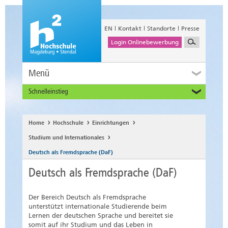
EN
Kontakt
Standorte
Presse
Login Onlinebewerbung
Menü
Schnelleinstieg
Studieninteressierte
Alumni
Home
Hochschule
Einrichtungen
Unternehmen und Institutionen
Studium und Internationales
Studierende
Deutsch als Fremdsprache (DaF)
Beschäftigte
Deutsch als Fremdsprache (DaF)
International
Der Bereich Deutsch als Fremdsprache
unterstützt internationale Studierende beim
Lernen der deutschen Sprache und bereitet sie
somit auf ihr Studium und das Leben in