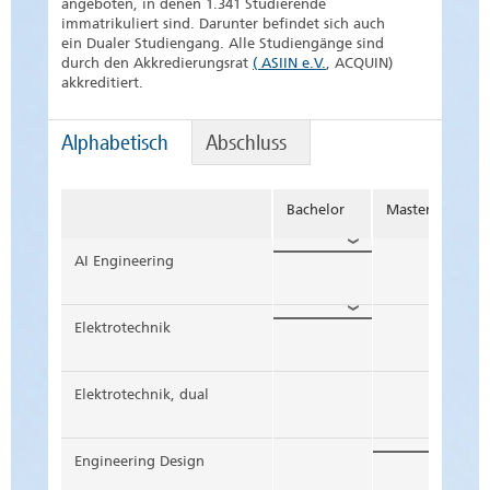
angeboten, in denen 1.341 Studierende
immatrikuliert sind. Darunter befindet sich auch
ein Dualer Studiengang. Alle Studiengänge sind
durch den Akkredierungsrat
( ASIIN e.V.
, ACQUIN)
akkreditiert.
Alphabetisch
Abschluss
Bachelor
Master
Du
AI Engineering
AI Engineering
Elektrotechnik
Bachelor of Science
teilen
Elektrotechnik
Elektrotechnik, dual
Studienabschluss
Zulassungsbes
Bachelor of Engineering
teilen
Bachelor of Science
nicht zulassung
Elektrotechnik, dual
Engineering Design
Studienart
Bemerkungen
Studienabschluss
Zulassungsbes
Bachelor of Engineering
teilen
grundständiges Bachelorstudium
Gemeinsamer St