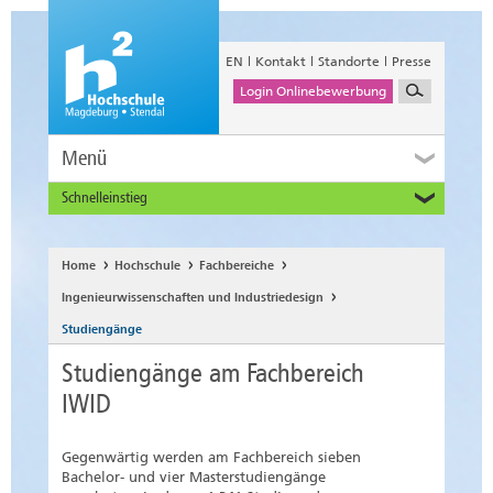
EN
Kontakt
Standorte
Presse
Login Onlinebewerbung
Menü
Schnelleinstieg
Studieninteressierte
Alumni
Home
Hochschule
Fachbereiche
Unternehmen und Institutionen
Ingenieurwissenschaften und Industriedesign
Studierende
Studiengänge
Beschäftigte
Studiengänge am Fachbereich
International
IWID
Gegenwärtig werden am Fachbereich sieben
Bachelor- und vier Masterstudiengänge