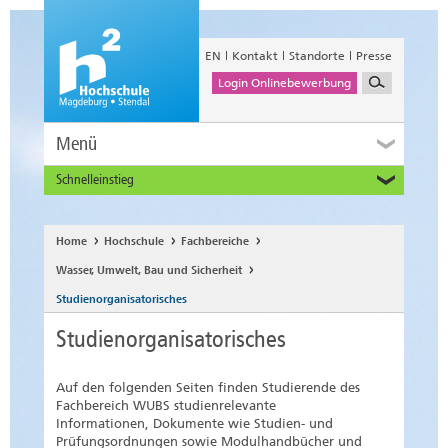
EN
Kontakt
Standorte
Presse
Login Onlinebewerbung
Menü
Schnelleinstieg
Studieninteressierte
Alumni
Home
Hochschule
Fachbereiche
Unternehmen und Institutionen
Wasser, Umwelt, Bau und Sicherheit
Studierende
Studienorganisatorisches
Beschäftigte
Studienorganisatorisches
International
Auf den folgenden Seiten finden Studierende des
Fachbereich WUBS studienrelevante
Informationen, Dokumente wie Studien- und
Prüfungsordnungen sowie Modulhandbücher und