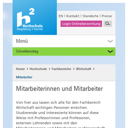
EN
Kontakt
Standorte
Presse
Login Onlinebewerbung
Menü
Schnelleinstieg
Studieninteressierte
Alumni
Home
Hochschule
Fachbereiche
Wirtschaft
Unternehmen und Institutionen
Mitarbeiter
Studierende
Mitarbeiterinnen und Mitarbeiter
Beschäftigte
International
Von hier aus lassen sich alle für den Fachbereich
Wirtschaft wichtigen Personen erreichen.
Studierende und Interessierte können auf diese
Weise mit Professorinnen und Professoren,
externen Lehrenden sowie mit den