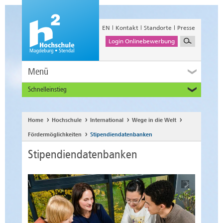
EN
Kontakt
Standorte
Presse
Login Onlinebewerbung
Menü
Schnelleinstieg
Studieninteressierte
Alumni
Home
Hochschule
International
Wege in die Welt
Unternehmen und Institutionen
Fördermöglichkeiten
Stipendiendatenbanken
Studierende
Stipendiendatenbanken
Beschäftigte
International