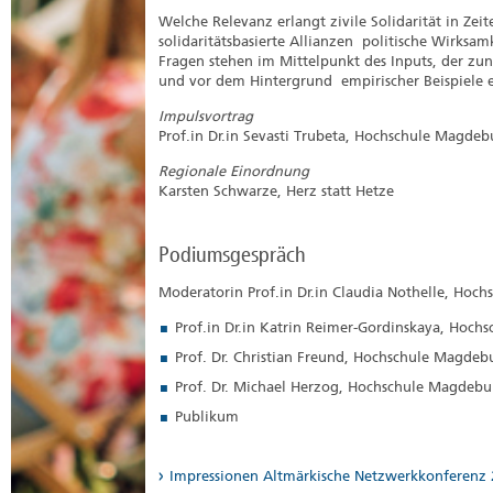
Welche Relevanz erlangt zivile Solidarität in Z
solidaritätsbasierte Allianzen politische Wirksa
Fragen stehen im Mittelpunkt des Inputs, der zunä
und vor dem Hintergrund empirischer Beispiele ei
Impulsvortrag
Prof.in Dr.in Sevasti Trubeta, Hochschule Magdeb
Regionale Einordnung
Karsten Schwarze, Herz statt Hetze
Podiumsgespräch
Moderatorin Prof.in Dr.in Claudia Nothelle, Hoc
Prof.in Dr.in Katrin Reimer-Gordinskaya, Hoch
Prof. Dr. Christian Freund, Hochschule Magdeb
Prof. Dr. Michael Herzog, Hochschule Magdebu
Publikum
Impressionen Altmärkische Netzwerkkonferenz 20