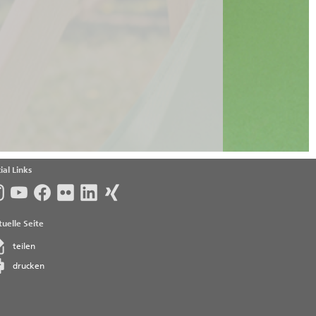
ial Links
uelle Seite
teilen
drucken