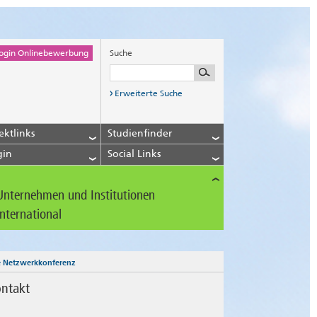
ogin Onlinebewerbung
Suche
Erweiterte Suche
ektlinks
Studienfinder
gin
Social Links
Unternehmen und Institutionen
International
e Netzwerkkonferenz
ntakt