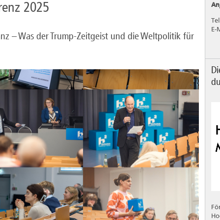
renz 2025
An
Te
E-
nz – Was der Trump-Zeitgeist und die Weltpolitik für
Di
du
Fö
Ho