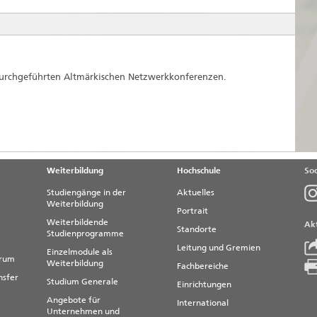
 durchgeführten Altmärkischen Netzwerkkonferenzen.
Weiterbildung
Hochschule
Soc
Studiengänge in der
Aktuelles
Weiterbildung
Portrait
Weiterbildende
Akt
Standorte
Studienprogramme
Leitung und Gremien
Einzelmodule als
trum
Weiterbildung
Fachbereiche
nsfer
Studium Generale
Einrichtungen
Angebote für
International
Unternehmen und