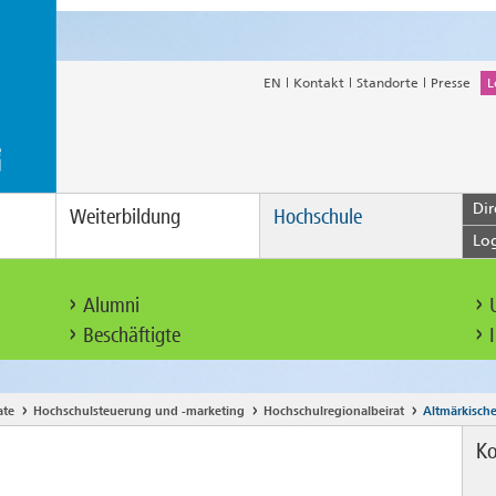
EN
Kontakt
Standorte
Presse
L
Dir
Weiterbildung
Hochschule
Lo
Alumni
Beschäftigte
ate
Hochschulsteuerung und -marketing
Hochschulregionalbeirat
Altmärkisch
Ko