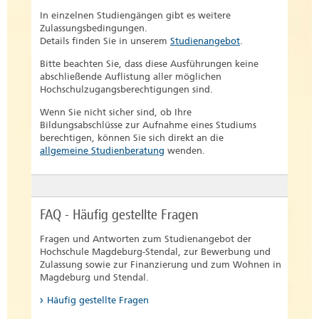
die Aufstiegsfortbildung)
Lebenslauf mit der Darstellung der
Ob Berufserfahrene für diesen Zugang
In einzelnen Studiengängen gibt es weitere
schulischen und beruflichen
Laufbahnprüfung für den gehobenen nicht-
qualifiziert sind, wird vor der eigentlichen
Zulassungsbedingungen.
Ausbildung und beruflicher
technischen Dienst
Bewerbung auf den Studiengang geprüft. Der
Details finden Sie in unserem
Studienangebot
.
Tätigkeiten
formlose Antrag muss deswegen fristgerecht
Abschlusszeugnis des Aufbaulehrgangs
via
onlinebewerbung@h2.de
eingereicht
Amtlich beglaubigte Kopie des
Bitte beachten Sie, dass diese Ausführungen keine
Verwaltung einer Bundeswehrfachschule,
werden.
Abschlusszeugnisses der
abschließende Auflistung aller möglichen
in der DDR erworbene Zeugnisse, die der
Berufsausbildung
Hochschulzugangsberechtigungen sind.
Fachhochschulreife entsprechen ( z. B.
Nachweis der hauptberuflichen
Abschlusszeugnisse einer Ingenieur- und
Wenn Sie nicht sicher sind, ob Ihre
Voraussetzungen:
Tätigkeit
Fachschule)
Bildungsabschlüsse zur Aufnahme eines Studiums
berechtigen, können Sie sich direkt an die
Angabe des gewünschten
der Studienwunsch weist eine fachliche
Näheres zu den Studienberechtigungen regelt
allgemeine Studienberatung
wenden.
Studiengangs mit kurzer
Verwandtschaft zur Ausbildung und
die
Begründung
Berufspraxis auf,
Hochschulqualifikationsverordnung des
hauptberufliche Tätigkeit im einschlägigen
Der Antrag ist bis zum
15.01. für das
Landes Sachsen-Anhalt (HSQ-VO)
Fachgebiet
Wintersemester
oder bis zum
15.07.
FAQ - Häufig gestellte Fragen
für das Sommersemester
beim
in Verbindung mit dem
Immatrikulationsamt
einzureichen. Für
Fragen und Antworten zum Studienangebot der
Hochschulgesetz des Landes Sachsen-Anhalt.
berufsbegleitende Studiengänge
Bewerbungsfrist:
Hochschule Magdeburg-Stendal, zur Bewerbung und
können andere Fristen gelten.
Zulassung sowie zur Finanzierung und zum Wohnen in
31.05. (Wintersemester) bzw. 30.11.
Die Eingangsprüfung besteht aus einer
Magdeburg und Stendal.
(Sommersemester) bei einem
schriftlichen und einer mündlichen
Studienwunsch mit Zulassungsbeschränkung
Häufig gestellte Fragen
Teilprüfung.
oder