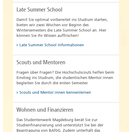
Bei positiv abgeschlossenen
31.08 (Wintersemester) bzw. 15.02.
Feststellungsverfahren gilt die
(Sommersemester) bei einem
Late Summer School
Bescheinigung nur fachbezogen für
Studienwunsch ohne
den gewählten Studiengang an der
Zulassungsbeschränkung
Damit Sie optimal vorbereitet ins Studium starten,
Hochschule Magdeburg-Stendal.
bieten wir zwei Wochen vor Beginn des
Wintersemesters die Late Summer School an. Hier
Prüfungsinhalte
können Sie Ihr Wissen auffrischen!
Dem Antrag sind die folgenden Unterlagen
Prüfungsordnung
beizulegen:
Late Summer School Informationen
Antrag mit Name, Geburtsdatum, Anschrift,
gewünschten Studiengang, Erklärung ob Sie
Scouts und Mentoren
schon einmal ein Probestudium absolviert
haben und in diesem Studiengang noch
Fragen über Fragen? Die Hochschulscouts helfen beim
nicht endgültig nicht bestanden haben
Einstieg ins Studium, die studentischen Mentor:innen
lückenloser Lebenslauf
begleiten Sie durch die ersten Semester.
Abschlusszeugnisse (einfache Kopie)
Scouts und Mentor:innen kennenlernen
Bescheinigung über die Berufstätigkeit.
Wohnen und Finanzieren
Nach erfolgreicher Prüfung des Antrags
Das Studentenwerk Magdeburg berät Sie zur
bescheinigen wir Ihnen eine
„fachgebundene
Studienfinanzierung und unterstützt Sie bei der
Hochschulzugangsberechtigung“
für ein
Beantragung von BAföG. Zudem unterhält das
Probestudium in Ihrem Wunschstudiengang.