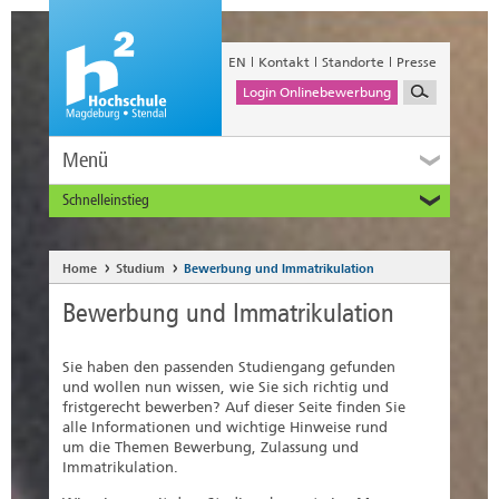
EN
Kontakt
Standorte
Presse
Login Onlinebewerbung
Menü
Schnelleinstieg
Studieninteressierte
Alumni
Home
Studium
Bewerbung und Immatrikulation
Unternehmen und Institutionen
Bewerbung und Immatrikulation
Studierende
Beschäftigte
Sie haben den passenden Studiengang gefunden
International
und wollen nun wissen, wie Sie sich richtig und
fristgerecht bewerben? Auf dieser Seite finden Sie
alle Informationen und wichtige Hinweise rund
um die Themen Bewerbung, Zulassung und
Immatrikulation.