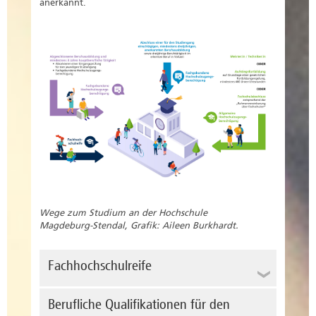
anerkannt.
Wege zum Studium an der Hochschule
Magdeburg-Stendal, Grafik: Aileen Burkhardt.
Fachhochschulreife
Der Nachweis über die Fachhochschulreife
Berufliche Qualifikationen für den
kann erfolgen durch: