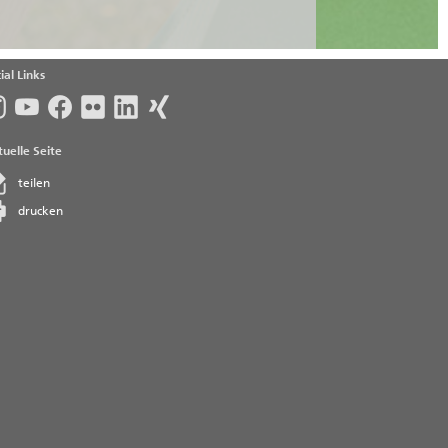
ial Links
uelle Seite
teilen
drucken