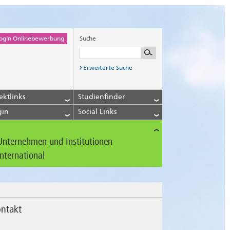
ogin Onlinebewerbung
Suche
Erweiterte Suche
ektlinks
Studienfinder
gin
Social Links
Unternehmen und Institutionen
International
ntakt