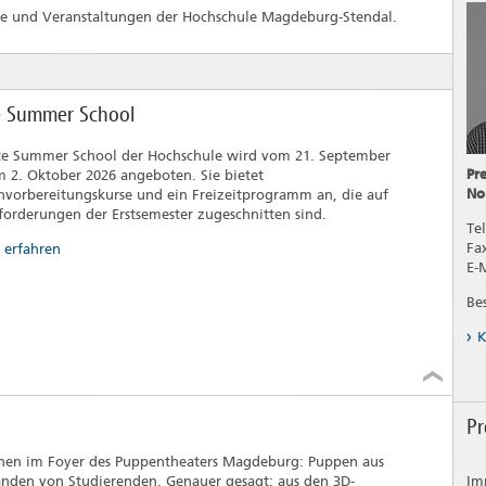
ne und Veranstaltungen der Hochschule Magdeburg-Stendal.
te Summer School
te Summer School der Hochschule wird vom 21. September
Pr
m 2. Oktober 2026 angeboten. Sie bietet
No
nvorbereitungskurse und ein Freizeitprogramm an, die auf
forderungen der Erstsemester zugeschnitten sind.
Tel
Fa
 erfahren
E-
Be
K
Pr
ehen im Foyer des Puppentheaters Magdeburg: Puppen aus
nden von Studierenden. Genauer gesagt: aus den 3D-
Im