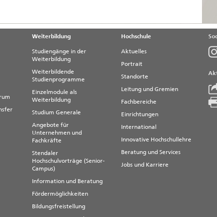
rektorenkonferenz vom 25. Juni.)
 erfahren
Weiterbildung
Hochschule
Soc
Studiengänge in der
Aktuelles
Weiterbildung
Portrait
Weiterbildende
Akt
Standorte
Studienprogramme
Leitung und Gremien
Einzelmodule als
trum
Weiterbildung
Fachbereiche
nsfer
Studium Generale
Einrichtungen
Angebote für
International
Unternehmen und
Innovative Hochschullehre
Fachkräfte
Beratung und Services
Stendaler
Hochschulvorträge (Senior-
Jobs und Karriere
Campus)
Information und Beratung
Fördermöglichkeiten
Bildungsfreistellung