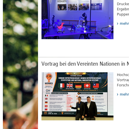
Drucker
Ergebn
Puppe
mehr
Vortrag bei den Vereinten Nationen in 
Hochsc
Vortra
Forsc
mehr