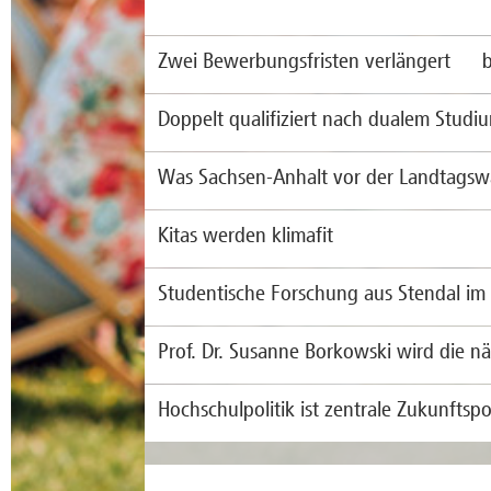
Zwei Bewerbungsfristen verlängert bis
Die Ho
Doppelt qualifiziert nach dualem Studi
Studie
– für 
Die Ho
Was Sachsen-Anhalt vor der Landtags
mehr
Studie
praxis
Wirtsc
Studie
Kitas werden klimafit
Proble
Theori
stärker
mehr
Wie la
parteip
Studentische Forschung aus Stendal im
dieser
demokr
Klimaa
mehr
Studen
verbin
Prof. Dr. Susanne Borkowski wird die nä
„Poste
mehr
forsch
Am 1. 
Hochschulpolitik ist zentrale Zukunftspo
mehr
Magdeb
Rektor
Die La
Hochsc
Zukunf
mehr
die nä