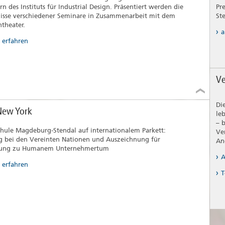
n des Instituts für Industrial Design. Präsentiert werden die
Pr
isse verschiedener Seminare in Zusammenarbeit mit dem
St
ntheater.
a
 erfahren
Ve
Di
New York
le
– 
hule Magdeburg-Stendal auf internationalem Parkett:
Ve
g bei den Vereinten Nationen und Auszeichnung für
An
hung zu Humanem Unternehmertum
A
 erfahren
T