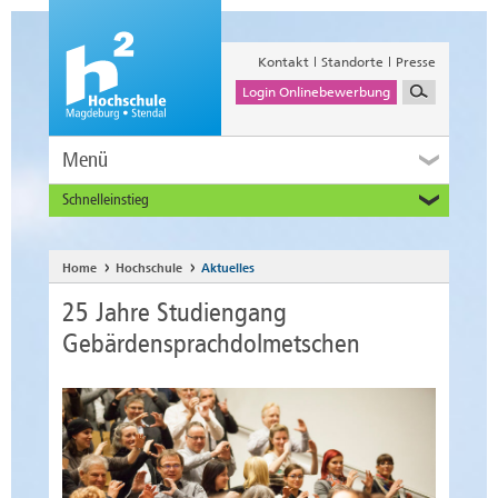
Kontakt
Standorte
Presse
Login Onlinebewerbung
Menü
Schnelleinstieg
Studieninteressierte
Alumni
Home
Hochschule
Aktuelles
Unternehmen und Institutionen
25 Jahre Studiengang
Studierende
Gebärdensprachdolmetschen
Beschäftigte
International