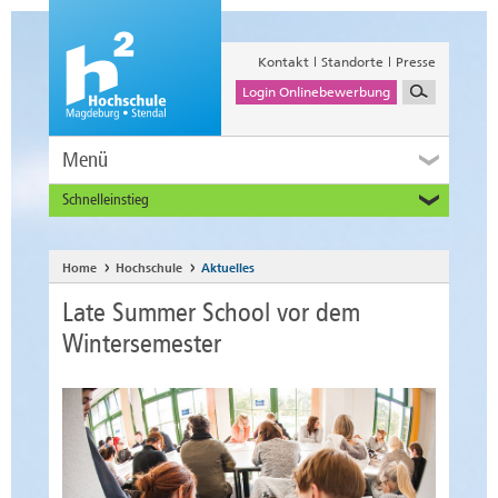
Kontakt
Standorte
Presse
Login Onlinebewerbung
Menü
Schnelleinstieg
Studieninteressierte
Alumni
Home
Hochschule
Aktuelles
Unternehmen und Institutionen
Late Summer School vor dem
Studierende
Wintersemester
Beschäftigte
International