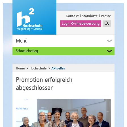
Kontakt
Standorte
Presse
Login Onlinebewerbung
Menü
Schnelleinstieg
Studieninteressierte
Alumni
Home
Hochschule
Aktuelles
Unternehmen und Institutionen
Promotion erfolgreich
Studierende
abgeschlossen
Beschäftigte
International