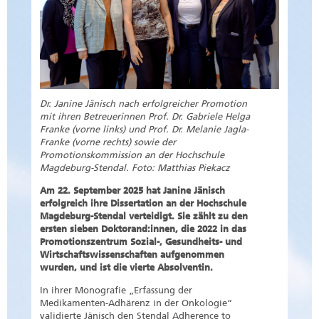
Dr. Janine Jänisch nach erfolgreicher Promotion
mit ihren Betreuerinnen Prof. Dr. Gabriele Helga
Franke (vorne links) und Prof. Dr. Melanie Jagla-
Franke (vorne rechts) sowie der
Promotionskommission an der Hochschule
Magdeburg-Stendal. Foto: Matthias Piekacz
Am 22. September 2025 hat Janine Jänisch
erfolgreich ihre Dissertation an der Hochschule
Magdeburg-Stendal verteidigt. Sie zählt zu den
ersten sieben Doktorand:innen, die 2022 in das
Promotionszentrum Sozial-, Gesundheits- und
Wirtschaftswissenschaften aufgenommen
wurden, und ist die vierte Absolventin.
In ihrer Monografie „Erfassung der
Medikamenten-Adhärenz in der Onkologie“
validierte Jänisch den Stendal Adherence to