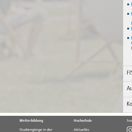
FI
A
Ko
Weiterbildung
Hochschule
Soc
Studiengänge in der
Aktuelles