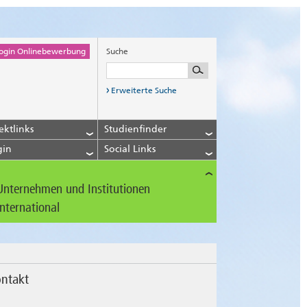
ogin Onlinebewerbung
Suche
Erweiterte Suche
ektlinks
Studienfinder
gin
Social Links
Unternehmen und Institutionen
International
ntakt