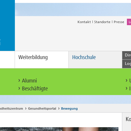
Kontakt
Standorte
Presse
L
Dir
Weiterbildung
Hochschule
Lo
Alumni
Beschäftigte
ndheitszentrum
Gesundheitsportal
Bewegung
Ko