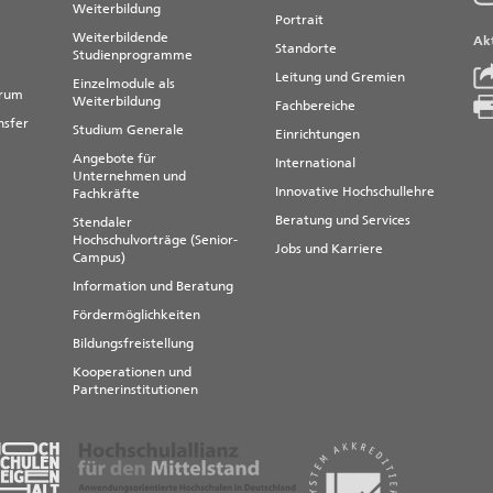
Weiterbildung
Portrait
Weiterbildende
Akt
Im
Standorte
Studienprogramme
Un
Leitung und Gremien
Ho
Einzelmodule als
trum
Ei
Weiterbildung
Mit
Fachbereiche
au
nsfer
Studium Generale
Einrichtungen
Zer
Angebote für
in
International
Unternehmen und
Innovative Hochschullehre
Fachkräfte
w
Z
Beratung und Services
Stendaler
Hochschulvorträge (Senior-
Jobs und Karriere
Campus)
Information und Beratung
Fördermöglichkeiten
Bildungsfreistellung
Kooperationen und
Partnerinstitutionen