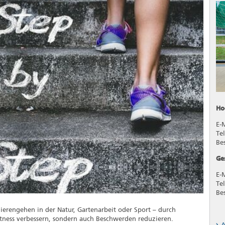
Ho
E-
Te
Be
Ge
E-
Tel
Be
erengehen in der Natur, Gartenarbeit oder Sport – durch
Fitness verbessern, sondern auch Beschwerden reduzieren.
A