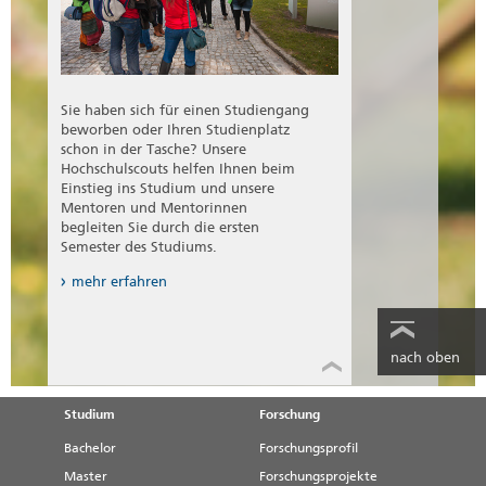
15. Juli 2026
Anträge für die FBR-Sitzungen bitte
bis spätestens dienstags, eine Woche
vor der Sitzung, bei Frau Dierschke
einreichen. Für die Anträge an den
Sie haben sich für einen Studiengang
FBR nutzen Sie bitte folgendes
beworben oder Ihren Studienplatz
Formular (pdf)
schon in der Tasche? Unsere
Hochschulscouts helfen Ihnen beim
Einstieg ins Studium und unsere
Mentoren und Mentorinnen
begleiten Sie durch die ersten
Semester des Studiums.
mehr erfahren
nach oben
Studium
Forschung
Bachelor
Forschungsprofil
Master
Forschungsprojekte