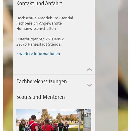
Kontakt und Anfahrt
Hochschule Magdeburg-Stendal
Fachbereich Angewandte
Humanwissenschaften
Osterburger Str. 25, Haus 2
39576 Hansestadt Stendal
weitere Informationen
Fachbereichssitzungen
Scouts und Mentoren
Fachbereichsratssitzungen im
Sommersemester 2026
15. April 2026
20. Mai 2026
17. Juni. 2026