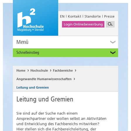
EN
Kontakt
Standorte
Presse
Login Onlinebewerbung
Menü
Schnelleinstieg
Studieninteressierte
Alumni
Home
Hochschule
Fachbereiche
Unternehmen und Institutionen
Angewandte Humanwissenschaften
Studierende
Leitung und Gremien
Beschäftigte
Leitung und Gremien
International
Sie sind auf der Suche nach einem
Ansprechpartner oder wollen selbst an Aktivitäten
und Entwicklung des Fachbereichs mitwirken?
Hier stellen sich die Fachbereichsleitung, der