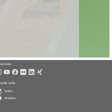
ial Links
uelle Seite
teilen
drucken