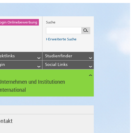
ogin Onlinebewerbung
Suche
Erweiterte Suche
ektlinks
Studienfinder
gin
Social Links
Unternehmen und Institutionen
International
ntakt