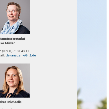
kanatssekretariat
ike Müller
l: (03931) 2187 48 11
ail:
dekanat.ahw@h2.de
drea Michaelis