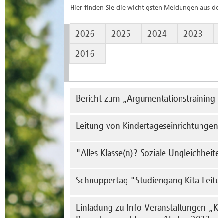
Hier finden Sie die wichtigsten Meldungen aus
2026
2025
2024
2023
2016
Bericht zum „Argumentationstraining
Kont
Leitung von Kindertageseinrichtungen
Mit 
Stam
„All
"Alles Klasse(n)? Soziale Ungleichhe
entg
Ein 
Sten
und 
me
Ringvorlesung im Wintersemester 2021/22 immer 
Schnuppertag "Studiengang Kita-Lei
me
Zoom
Die Ringvorlesung ist für alle Hochschulangehö
Am Samstag, den 04.Dez. gibt es die Gelegenhe
Einladung zu Info-Veranstaltungen „K
Campus, Lehrende und Studierende kennenzul
Mehr Informationen finden...
mehr erfahren