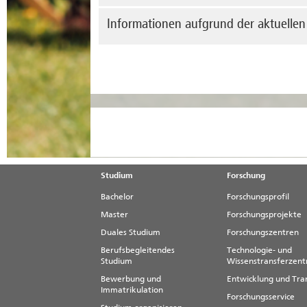
Kinderrechte Master
Ein 
Informationen aufgrund der aktuellen
me
Stüc
Rehabilitationspsychologie Bachelor
aber
Rehabilitationspsychologie Master...
mehr e
und 
An der HS MD-SDL finden vorläufig
bis zum 12
Stud
Ausnahmen sind nicht möglich.
Das bedeutet, e
Seminarräumen oder Aufenthaltsbereichen.
mehr erfahren
Studium
Forschung
Bachelor
Forschungsprofil
Master
Forschungsprojekte
Duales Studium
Forschungszentren
Berufsbegleitendes
Technologie- und
Studium
Wissenstransferzen
Bewerbung und
Entwicklung und Tra
Immatrikulation
Forschungsservice