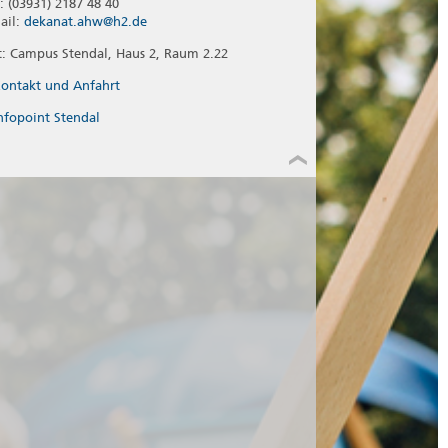
l: (03931) 2187 48 40
ail:
dekanat.ahw@h2.de
t: Campus Stendal, Haus 2, Raum 2.22
ontakt und Anfahrt
nfopoint Stendal