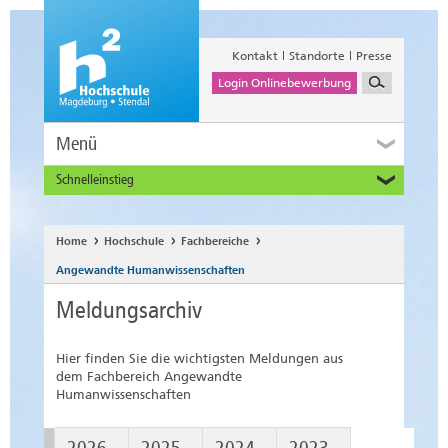
Kontakt
Standorte
Presse
Login Onlinebewerbung
Menü
Schnelleinstieg
Studieninteressierte
Alumni
Home
Hochschule
Fachbereiche
Unternehmen und Institutionen
Angewandte Humanwissenschaften
Studierende
Meldungsarchiv
Beschäftigte
International
Hier finden Sie die wichtigsten Meldungen aus
dem Fachbereich Angewandte
Humanwissenschaften