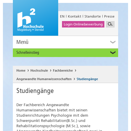
EN
Kontakt
Standorte
Presse
Login Onlinebewerbung
Menü
Schnelleinstieg
Studieninteressierte
Alumni
Home
Hochschule
Fachbereiche
Unternehmen und Institutionen
Angewandte Humanwissenschaften
Studiengänge
Studierende
Studiengänge
Beschäftigte
International
Der Fachbereich Angewandte
Humanwissenschaften bietet mit seinen
Studienrichtungen Psychologie mit dem
Schwerpunkt Rehabilitation(B.Sc.) und
Rehabilitationspsychologie (M.Sc.), sowie