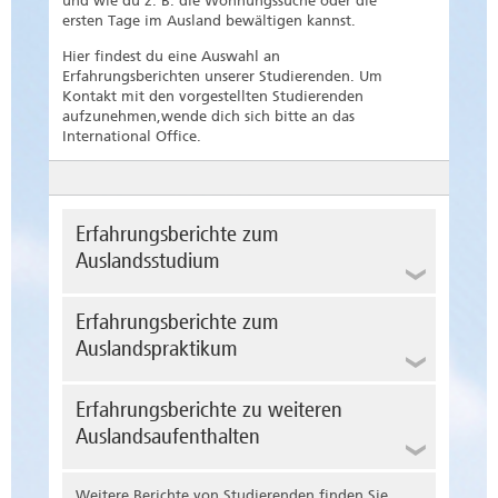
und wie du z. B. die Wohnungssuche oder die
ersten Tage im Ausland bewältigen kannst.
Hier findest du eine Auswahl an
Erfahrungsberichten unserer Studierenden. Um
Kontakt mit den vorgestellten Studierenden
aufzunehmen,wende dich sich bitte an das
International Office.
Erfahrungsberichte zum
Auslandsstudium
Annalena ging in die USA
Erfahrungsberichte zum
Sie berichtet über ihren Studienaufenthalt
Auslandspraktikum
im Rahmen ihres Studiums Industrial Design
an der an der Bemidji State Universität im
US-Bundesstaat.
Christina ging nach Spanien
Erfahrungsberichte zu weiteren
Dana ging in die USA
Die Journalismus-Studentin verbrachte drei
Die Journalismus-Studentin berichtet über
Auslandsaufenthalten
Monate in der Nähe von Alicante bei der
ihr Ausladssemester an der
deutschsprachigen Wochenzeitung Costa
Partnerhochschule Lenoir Rhyne University
Blanca Nachrichten
in Hickory, North Carolina.
Weitere Berichte von Studierenden finden Sie
Jenifer ging nach Singapur und Kenia