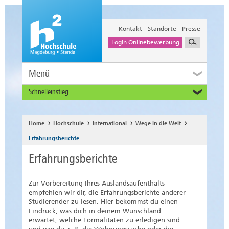
Kontakt
Standorte
Presse
Login Onlinebewerbung
Menü
Schnelleinstieg
Studieninteressierte
Alumni
Home
Hochschule
International
Wege in die Welt
Unternehmen und Institutionen
Erfahrungsberichte
Studierende
Erfahrungsberichte
Beschäftigte
International
Zur Vorbereitung Ihres Auslandsaufenthalts
empfehlen wir dir, die Erfahrungsberichte anderer
Studierender zu lesen. Hier bekommst du einen
Eindruck, was dich in deinem Wunschland
erwartet, welche Formalitäten zu erledigen sind