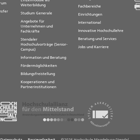
Einzelmodule als
trum
Weiterbildung
Fachbereiche
nsfer
Studium Generale
Einrichtungen
Angebote für
International
Unternehmen und
Innovative Hochschullehre
Fachkräfte
Beratung und Services
Stendaler
Hochschulvorträge (Senior-
Jobs und Karriere
Campus)
Information und Beratung
Fördermöglichkeiten
Bildungsfreistellung
Kooperationen und
Partnerinstitutionen
Datenschutz
Barrierefreiheit
©2026 Hochschule Magdeburg-Stendal