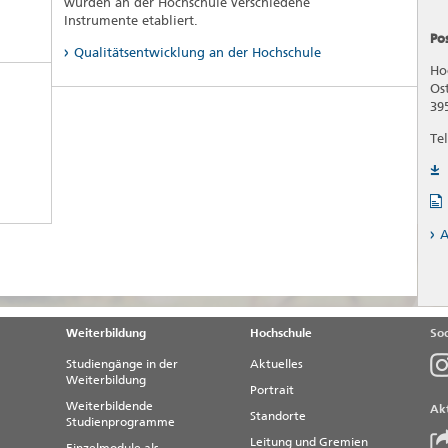
wurden an der Hochschule verschiedene
Instrumente etabliert.
Po
Qualitätsentwicklung an der Hochschule
Ho
Os
39
Tel
A
Weiterbildung
Hochschule
Soc
Studiengänge in der
Aktuelles
Weiterbildung
Portrait
Weiterbildende
Akt
Standorte
Studienprogramme
Leitung und Gremien