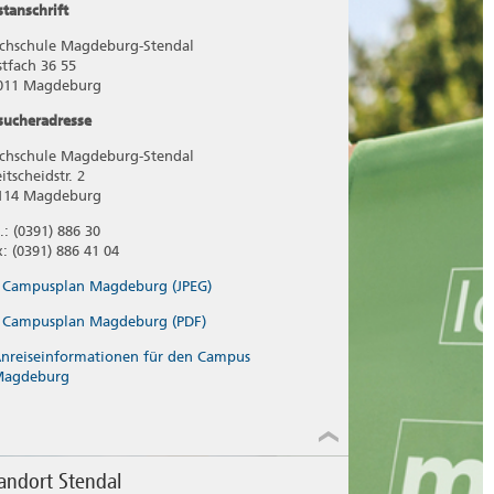
stanschrift
chschule Magdeburg-Stendal
stfach 36 55
011 Magdeburg
sucheradresse
chschule Magdeburg-Stendal
itscheidstr. 2
114 Magdeburg
.: (0391) 886 30
x: (0391) 886 41 04
Campusplan Magdeburg (JPEG)
Campusplan Magdeburg (PDF)
nreiseinformationen für den Campus
Magdeburg
andort Stendal