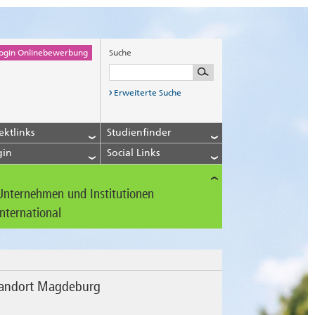
ogin Onlinebewerbung
Suche
Erweiterte Suche
ektlinks
Studienfinder
gin
Social Links
Unternehmen und Institutionen
International
tandort Magdeburg