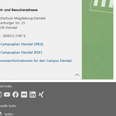
st- und Besucheradresse
chschule Magdeburg-Stendal
terburger Str. 25
576 Stendal
.: (03931) 2187 0
Campusplan Stendal (JPEG)
Campusplan Stendal (PDF)
nreiseinformationen für den Campus Stendal
ial Links
uelle Seite
teilen