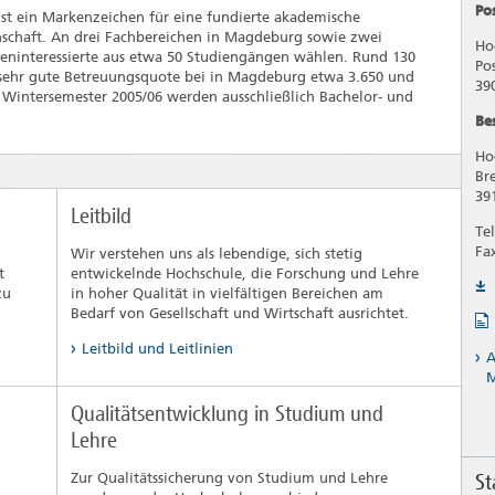
Po
st ein Markenzeichen für eine fundierte akademische
nschaft. An drei Fachbereichen in Magdeburg sowie zwei
Ho
eninteressierte aus etwa 50 Studiengängen wählen. Rund 130
Po
 sehr gute Betreuungsquote bei in Magdeburg etwa 3.650 und
39
m Wintersemester 2005/06 werden ausschließlich Bachelor- und
Be
Ho
Bre
39
Leitbild
Tel
Fa
Wir verstehen uns als lebendige, sich stetig
t
entwickelnde Hochschule, die Forschung und Lehre
zu
in hoher Qualität in vielfältigen Bereichen am
Bedarf von Gesellschaft und Wirtschaft ausrichtet.
Leitbild und Leitlinien
A
Qualitätsentwicklung in Studium und
Lehre
St
Zur Qualitätssicherung von Studium und Lehre