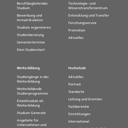
Hochschuldidaktik und
Berufsbegleitendes
Technologie- und
FAQs
Digitalisierung
Studium
Wissenstransferzentrum
Bewerbung und
Entwicklung und Transfer
Immatrikulation
Forschungsservice
Studium organisieren
Promotion
Studienberatung
Aktuelles
Semestertermine
Dein Studienstart
Weiterbildung
Hochschule
Studiengänge in der
Aktuelles
Weiterbildung
Portrait
Weiterbildende
Standorte
Studienprogramme
Leitung und Gremien
Einzelmodule als
Weiterbildung
Fachbereiche
Studium Generale
Einrichtungen
Angebote für
International
Unternehmen und