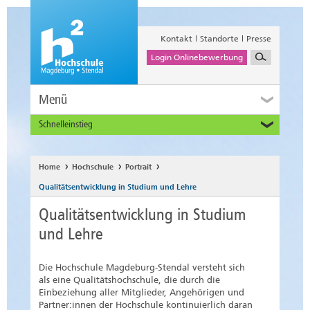
Kontakt
Standorte
Presse
Login Onlinebewerbung
Menü
Schnelleinstieg
Studieninteressierte
Alumni
Home
Hochschule
Portrait
Unternehmen und Institutionen
Qualitätsentwicklung in Studium und Lehre
Studierende
Qualitätsentwicklung in Studium
Beschäftigte
und Lehre
International
Die Hochschule Magdeburg-Stendal versteht sich
als eine Qualitätshochschule, die durch die
Einbeziehung aller Mitglieder, Angehörigen und
Partner:innen der Hochschule kontinuierlich daran