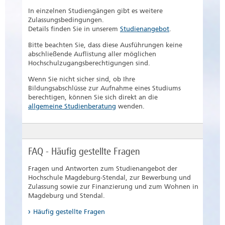
die Aufstiegsfortbildung)
Lebenslauf mit der Darstellung der
Ob Berufserfahrene für diesen Zugang
In einzelnen Studiengängen gibt es weitere
schulischen und beruflichen
Laufbahnprüfung für den gehobenen nicht-
qualifiziert sind, wird vor der eigentlichen
Zulassungsbedingungen.
Ausbildung und beruflicher
technischen Dienst
Bewerbung auf den Studiengang geprüft. Der
Details finden Sie in unserem
Studienangebot
.
Tätigkeiten
formlose Antrag muss deswegen fristgerecht
Abschlusszeugnis des Aufbaulehrgangs
via
onlinebewerbung@h2.de
eingereicht
Amtlich beglaubigte Kopie des
Bitte beachten Sie, dass diese Ausführungen keine
Verwaltung einer Bundeswehrfachschule,
werden.
Abschlusszeugnisses der
abschließende Auflistung aller möglichen
in der DDR erworbene Zeugnisse, die der
Berufsausbildung
Hochschulzugangsberechtigungen sind.
Fachhochschulreife entsprechen ( z. B.
Nachweis der hauptberuflichen
Abschlusszeugnisse einer Ingenieur- und
Wenn Sie nicht sicher sind, ob Ihre
Voraussetzungen:
Tätigkeit
Fachschule)
Bildungsabschlüsse zur Aufnahme eines Studiums
berechtigen, können Sie sich direkt an die
Angabe des gewünschten
der Studienwunsch weist eine fachliche
Näheres zu den Studienberechtigungen regelt
allgemeine Studienberatung
wenden.
Studiengangs mit kurzer
Verwandtschaft zur Ausbildung und
die
Begründung
Berufspraxis auf,
Hochschulqualifikationsverordnung des
hauptberufliche Tätigkeit im einschlägigen
Der Antrag ist bis zum
15.01. für das
Landes Sachsen-Anhalt (HSQ-VO)
Fachgebiet
Wintersemester
oder bis zum
15.07.
FAQ - Häufig gestellte Fragen
für das Sommersemester
beim
in Verbindung mit dem
Immatrikulationsamt
einzureichen. Für
Fragen und Antworten zum Studienangebot der
Hochschulgesetz des Landes Sachsen-Anhalt.
berufsbegleitende Studiengänge
Bewerbungsfrist:
Hochschule Magdeburg-Stendal, zur Bewerbung und
können andere Fristen gelten.
Zulassung sowie zur Finanzierung und zum Wohnen in
31.05. (Wintersemester) bzw. 30.11.
Die Eingangsprüfung besteht aus einer
Magdeburg und Stendal.
(Sommersemester) bei einem
schriftlichen und einer mündlichen
Studienwunsch mit Zulassungsbeschränkung
Häufig gestellte Fragen
Teilprüfung.
oder