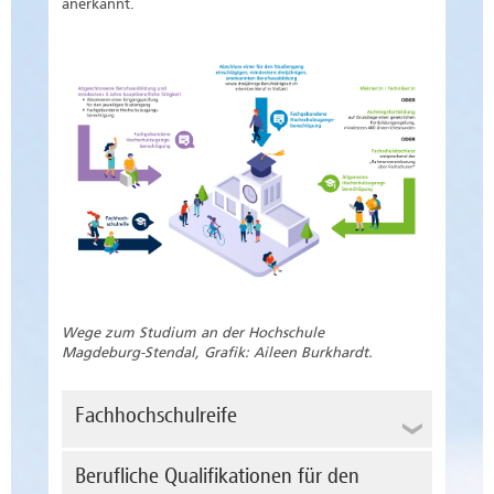
anerkannt.
Wege zum Studium an der Hochschule
Magdeburg-Stendal, Grafik: Aileen Burkhardt.
Fachhochschulreife
Der Nachweis über die Fachhochschulreife
Berufliche Qualifikationen für den
kann erfolgen durch: