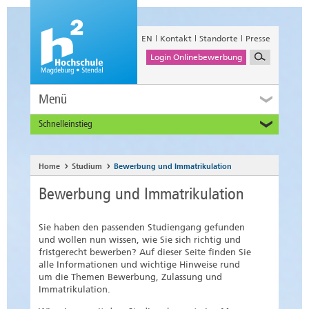
EN
Kontakt
Standorte
Presse
Login Onlinebewerbung
Menü
Schnelleinstieg
Studieninteressierte
Alumni
Home
Studium
Bewerbung und Immatrikulation
Unternehmen und Institutionen
Bewerbung und Immatrikulation
Studierende
Beschäftigte
Sie haben den passenden Studiengang gefunden
International
und wollen nun wissen, wie Sie sich richtig und
fristgerecht bewerben? Auf dieser Seite finden Sie
alle Informationen und wichtige Hinweise rund
um die Themen Bewerbung, Zulassung und
Immatrikulation.