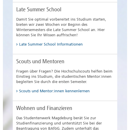
Bei positiv abgeschlossenen
31.08 (Wintersemester) bzw. 15.02.
Feststellungsverfahren gilt die
(Sommersemester) bei einem
Late Summer School
Bescheinigung nur fachbezogen für
Studienwunsch ohne
den gewählten Studiengang an der
Zulassungsbeschränkung
Damit Sie optimal vorbereitet ins Studium starten,
Hochschule Magdeburg-Stendal.
bieten wir zwei Wochen vor Beginn des
Wintersemesters die Late Summer School an. Hier
Prüfungsinhalte
können Sie Ihr Wissen auffrischen!
Dem Antrag sind die folgenden Unterlagen
Prüfungsordnung
beizulegen:
Late Summer School Informationen
Antrag mit Name, Geburtsdatum, Anschrift,
gewünschten Studiengang, Erklärung ob Sie
Scouts und Mentoren
schon einmal ein Probestudium absolviert
haben und in diesem Studiengang noch
Fragen über Fragen? Die Hochschulscouts helfen beim
nicht endgültig nicht bestanden haben
Einstieg ins Studium, die studentischen Mentor:innen
lückenloser Lebenslauf
begleiten Sie durch die ersten Semester.
Abschlusszeugnisse (einfache Kopie)
Scouts und Mentor:innen kennenlernen
Bescheinigung über die Berufstätigkeit.
Wohnen und Finanzieren
Nach erfolgreicher Prüfung des Antrags
Das Studentenwerk Magdeburg berät Sie zur
bescheinigen wir Ihnen eine
„fachgebundene
Studienfinanzierung und unterstützt Sie bei der
Hochschulzugangsberechtigung“
für ein
Beantragung von BAföG. Zudem unterhält das
Probestudium in Ihrem Wunschstudiengang.