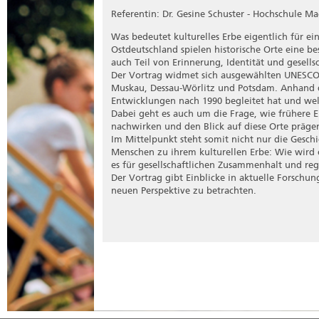
historisch entwickelt wurde und welche Bedeut
unbeachtet. Gemeinsam mit dem Referenten Pro
Alltagserfahrungen von behinderten und chron
Referentin: Dr. Gesine Schuster - Hochschule M
lernen Sie an diesem Nachmittag eine ambivale
insbesondere klassische Ansätze, unter andere
Winckelmanns kennen.
Was bedeutet kulturelles Erbe eigentlich für e
Ostdeutschland spielen historische Orte eine bes
auch Teil von Erinnerung, Identität und gesell
Der Vortrag widmet sich ausgewählten UNESCO-
Muskau, Dessau-Wörlitz und Potsdam. Anhand die
Entwicklungen nach 1990 begleitet hat und w
Dabei geht es auch um die Frage, wie frühere 
nachwirken und den Blick auf diese Orte präge
Im Mittelpunkt steht somit nicht nur die Geschi
Menschen zu ihrem kulturellen Erbe: Wie wird 
es für gesellschaftlichen Zusammenhalt und re
Der Vortrag gibt Einblicke in aktuelle Forschun
neuen Perspektive zu betrachten.