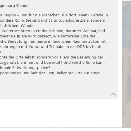
ung es haben könnte für die Teilhabe, Inklusion und
H
f. Dr. Max Kunze, Präsident der Winckelmann-Gesellschaft,
Th
isch-kranken Menschen. Berücksichtigt werden dabei
agdeburg-Stendal
F
Wi
nte und oft kaum beachtete Facette der Persönlichkeit
m von Lew Wygotski, Beatrice Wright und Michael Oliver.
R
Ve
ine Region – und für die Menschen, die dort leben? Gerade in
H
au
ondere Rolle: Sie sind nicht nur touristische Ziele, sondern
Au
schaftlichem Wandel.
R
We
Welterbestätten in Ostdeutschland, darunter Weimar, Bad
so
ser Beispiele wird gezeigt, wie kulturelles Erbe die
V
Ve
elche Bedeutung ihm heute in ländlichen Räumen zukommt.
d
Be
Erfahrungen mit Kultur und Teilhabe in der DDR bis heute
de
S
n.
so
chte der Orte selbst, sondern vor allem die Beziehung der
V
es genutzt, erinnert und bewertet? Und welche Rolle kann
(
gionale Entwicklung spielen?
gsergebnisse und lädt dazu ein, bekannte Orte aus einer