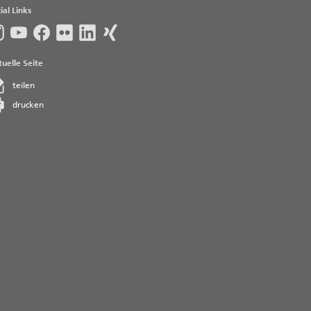
ial Links
uelle Seite
teilen
drucken