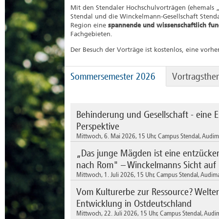
Mit den Stendaler Hochschulvorträgen (ehemals 
Stendal und die Winckelmann-Gesellschaft Stendal
Region eine
spannende und wissenschaftlich fund
Fachgebieten.
Der Besuch der Vorträge ist kostenlos, eine vorhe
Sommersemester 2026
Vortragsthe
Behinderung und Gesellschaft - eine E
Perspektive
Mittwoch, 6. Mai 2026, 15 Uhr, Campus Stendal, Audi
„Das junge Mägden ist eine entzücken
Referent: Prof. Dr. Michael Zander - Hochschu
nach Rom" – Winckelmanns Sicht auf
Laut Sozialgesetzbuch IX haben behinderte Mens
Mittwoch, 1. Juli 2026, 15 Uhr, Campus Stendal, Audim
Sinnesbeeinträchtigungen (…), die sie in Wech
an der gleichberechtigten Teilhabe an der Ges
Vom Kulturerbe zur Ressource? Welter
Referent: Prof. Dr. Max Kunze - Winckelmann-Ge
gehört es, die Selbstbestimmung und die gleich
Entwicklung in Ostdeutschland
unterstützen.
Die Suche nach dem Schönheitsideal, prägte d
Aus rehabilitationspsychologischer Perspektive
Mittwoch, 22. Juli 2026, 15 Uhr, Campus Stendal, Audi
Winckelmanns. Dieses fand er nicht nur bei män