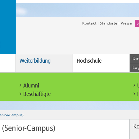
Kontakt
Standorte
Presse
L
Dir
Weiterbildung
Hochschule
Lo
Alumni
Beschäftigte
Senior-Campus)
Ko
 (Senior-Campus)