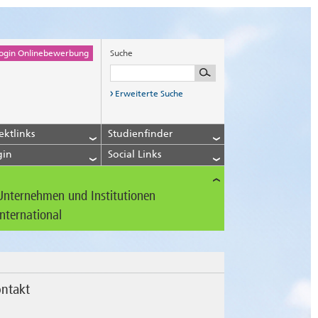
ogin Onlinebewerbung
Suche
Erweiterte Suche
ektlinks
Studienfinder
gin
Social Links
Unternehmen und Institutionen
International
ntakt