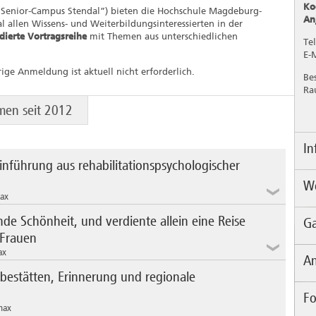
Ko
„Senior-Campus Stendal”) bieten die Hochschule Magdeburg-
An
 allen Wissens- und Weiterbildungsinteressierten in der
ierte Vortragsreihe
mit Themen aus unterschiedlichen
Te
E-
rige Anmeldung ist aktuell nicht erforderlich.
Be
Ra
men seit 2012
In
inführung aus rehabilitationspsychologischer
We
So
max
In
de
de Schönheit, und verdiente allein eine Reise
le Magdeburg-Stendal
Ga
We
Ho
Ho
 Frauen
mö
chen „körperliche, seelische, geistige oder
mi
Ko
ax
selwirkung mit einstellungs- und umweltbedingten Barrieren
An
An
Te
au
ellschaft mit hindern können.“ Zu den gesetzlichen Aufgaben
di
Ho
Ko
bestätten, Erinnerung und regionale
sellschaft
berechtigte Teilhabe am gesellschaftlichen Leben zu
an
Ge
pe
Fo
A
as Leben und Wirken des Gelehrten Johann Joachim
te
Ri
 fragt der Vortrag, wie dieses Verständnis von Behinderung
max
nlichen Jünglingen, sondern auch Frauen ließ er nicht
wa