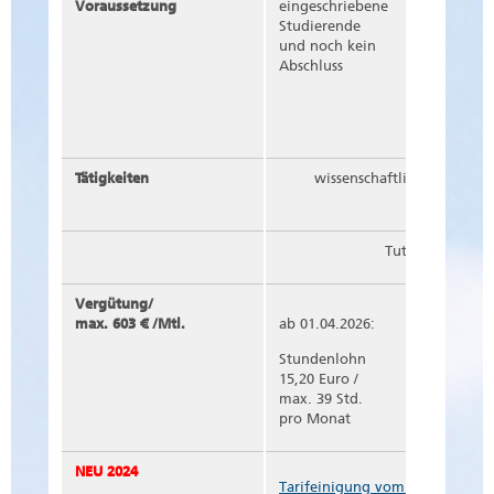
Voraussetzung
eingeschriebene
eingesch
Studierende
Studiere
und noch kein
bereits A
Abschluss
Bachelor
Tätigkeiten
wissenschaftliche Hilfstätig
Tutoren*innen
Vergütung/
max. 603 € /Mtl.
ab 01.04.2026:
ab 01.04.
Stundenlohn
Stundenl
15,20 Euro /
16,03 Eur
max. 39 Std.
max. 37 S
pro Monat
Monat
NEU 2024
Tarifeinigung vom 9. Dezember