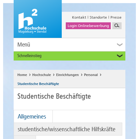
Kontakt
Standorte
Presse
Login Onlinebewerbung
Menü
Schnelleinstieg
Studieninteressierte
Alumni
Home
Hochschule
Einrichtungen
Personal
Unternehmen und Institutionen
Studentische Beschäftigte
Studierende
Studentische Beschäftigte
Beschäftigte
International
Allgemeines
studentische/wissenschaftliche Hilfskräfte