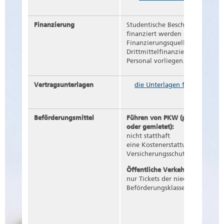
Finanzierung
Studentische Beschäftigte könne
finanziert werden (Tutor*innen 
Finanzierungsquelle ist im Arb
Drittmittelfinanzierung muss 
Personal vorliegen.
Vertragsunterlagen
die Unterlagen finden Sie hie
Beförderungsmittel
Führen von PKW (privat, hochs
oder gemietet):
nicht statthaft
eine Kostenerstattung ist nicht
Versicherungsschutz ist ausgesc
Öffentliche Verkehrsmittel:
nur Tickets der niedrigsten
Beförderungsklasse