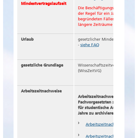
Mindestvertragslaufzeit
Die Beschäftigungsverhältnisse
der Regel für ein Jahr begründe
begründeten Fällen können kür
längere Zeiträume vereinbart w
Urlaub
gesetzlicher Mindesturlaub (20
-
siehe FAQ
gesetzliche Grundlage
Wissenschaftszeitvertragsgesetz
(WissZeitVG)
Arbeitszeitnachweise
Arbeitszeitnachweise sind von
Fachvorgesetzten zur Unterschr
für studentische Aushilfen, im
Jahre zu archivieren.
Arbeitszeitnachweis
Arbeitszeitnachweis für d