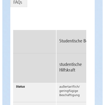
FAQs
Studentische Beschäftigt
studentische
wissens
Hilfskraft
Hilfskra
Status
außertariflich/
außertarif
geringfügige
geringfü
Beschäftigung
Beschäft