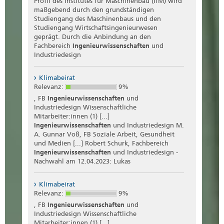
Profil des Institutes für Maschinenbau (IfM) wird
maßgebend durch den grundständigen
Studiengang des Maschinenbaus und den
Studiengang Wirtschaftsingenieurwesen
geprägt. Durch die Anbindung an den
Fachbereich
Ingenieurwissenschaften
und
Industriedesign
Klimabeirat
Relevanz:
9%
, FB
Ingenieurwissenschaften
und
Industriedesign Wissenschaftliche
Mitarbeiter:innen (1) [...]
Ingenieurwissenschaften
und Industriedesign M.
A. Gunnar Voß, FB Soziale Arbeit, Gesundheit
und Medien [...] Robert Schurk, Fachbereich
Ingenieurwissenschaften
und Industriedesign -
Nachwahl am 12.04.2023: Lukas
Klimabeirat
Relevanz:
9%
, FB
Ingenieurwissenschaften
und
Industriedesign Wissenschaftliche
Mitarbeiter:innen (1) [...]