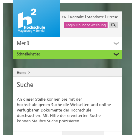
EN
Kontakt
Standorte
Presse
Login Onlinebewerbung
Menü
Schnelleinstieg
Studieninteressierte
Alumni
Home
Unternehmen und Institutionen
Suche
Studierende
Beschäftigte
An dieser Stelle können Sie mit der
International
hochschuleigenen Suche die Webseiten und online
verfügbaren Dokumente der Hochschule
durchsuchen. Mit Hilfe der erweiterten Suche
können Sie Ihre Suche präzisieren.