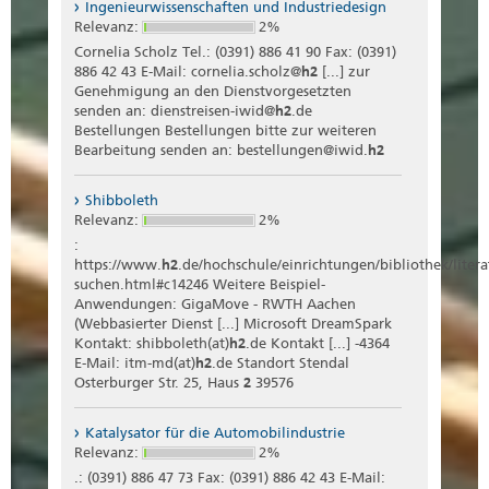
Ingenieurwissenschaften und Industriedesign
Relevanz:
2%
Cornelia Scholz Tel.: (0391) 886 41 90 Fax: (0391)
886 42 43 E-Mail: cornelia.scholz@
h2
[...] zur
Genehmigung an den Dienstvorgesetzten
senden an: dienstreisen-iwid@
h2
.de
Bestellungen Bestellungen bitte zur weiteren
Bearbeitung senden an: bestellungen@iwid.
h2
Shibboleth
Relevanz:
2%
:
https://www.
h2
.de/hochschule/einrichtungen/bibliothek/litera
suchen.html#c14246 Weitere Beispiel-
Anwendungen: GigaMove - RWTH Aachen
(Webbasierter Dienst [...] Microsoft DreamSpark
Kontakt: shibboleth(at)
h2
.de Kontakt [...] -4364
E-Mail: itm-md(at)
h2
.de Standort Stendal
Osterburger Str. 25, Haus
2
39576
Katalysator für die Automobilindustrie
Relevanz:
2%
.: (0391) 886 47 73 Fax: (0391) 886 42 43 E-Mail: