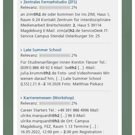
Zentrales Fernsehstudio (ZFS)
Relevanz:
2%
an zim@
h2
.de oder kommen Sie ins ZIM, Haus 1,
Raum 0.24 Kontakt Zentrum für interdisziplinäre
Medienarbeit Breitscheidstr.
2
, Haus 5 39114
Magdeburg E-Mail: zim(at)
h2
.de ServiceDesk IT-
Service Campus Stendal Osterburger Str. 25
Late Summer School
Relevanz:
2%
Für Studienanfänger:innen Kerstin Tänzer Tel.:
(0391) 886 49 92 E-Mail: lss@
h2
[...] -Mail:
julia.krumm@
h2
.de Foto- und Videohinweis Wir
weisen darauf hin, [...] Late Summer School
(LSS) | 21.9.–
2
.10.2026 Foto: Matthias Piekacz
Karrieremessen (Workshop)
Relevanz:
2%
Career Starters Tel.: +49 391 886 4996 Mail:
ulrike.marquardt@
h2
[...] 96 E-Mail:
ulrike.marquardt@
h2
.de Ort: Campus
Magdeburg, FEZ, Raum 1.13 Termine [...] :
16.05.2022, 12:00 pm –
2
:00 pm Registration :