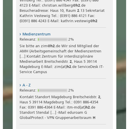
Willberg Tel.: (0391) 886 4547 Fax: (0391) 886
4123 E-Mail: christian.willberg@
h2
.de
Besucheradresse: Haus 10, Raum
2
.13 Sekretariat
Kathrin Vestewig Tel.: (0391) 886 4121 Fax:
(0391) 886 4243 E-Mail: kathrin.vestewig@
h2
Medienzentrum
Relevanz:
2%
Sie bitte an zim@
h2
.de Wir sind Mitglied der
AMH (Arbeitsgemeinschaft der Medienzentren
[...] Kontakt Zentrum für interdisziplinäre
Medienarbeit Breitscheidstr.
2
, Haus 5 39114
Magdeburg E-Mail: zim(at)
h2
.de ServiceDesk IT-
Service Campus
A - Z
Relevanz:
2%
Kontakt Standort Magdeburg Breitscheidstr.
2
,
Haus 5 39114 Magdeburg Tel.: 0391 886-4354
Fax: 0391 886-4364 E-Mail: itm-md(at)
h2
.de
Standort Stendal [...] -Mail eduroam G
GlobalProtect - VPN Gruppenarbeitsraum
H