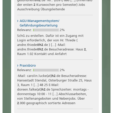
gesundheit@
h2
.de Tel.: (0391) 886 [...] (innerhalb
der ersten
2
Kurswochen pro Semester) Jobs
Ausschreibung Übungsleitende
AGU-Managementsystem/
Gefährdungsbeurteilung
Relevanz:
2%
SchG zu erstellen. Dafür ist ein Zugang mit
Login erforderlich, der von Hr. Thiede (
andre.thiede@
h2
.de ) [...] -Mail:
andre.thiede@
h2
.de Besucheradresse: Haus
2
,
Raum 1.02 Kontakt und Anfahrt
Praxisbüro
Relevanz:
2%
-Mail: carolin.lucke(at)
h2
.de Besucheradresse:
Hansestadt Stendal, Osterburger Straße 25, Haus
3, Raum 1 [...] 48 25 E-Mail:
doreen.falke(at)
h2
.de Sprechzeiten: montags -
donnerstags 10:00 - 11 [...] Abschlussarbeiten,
von Stellenangeboten und Nebenjobs. Über
2
.000 geographisch sortierte Adressen