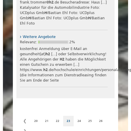
frank.trommer@
h2
.de Besucheradresse: Haus [...]
Katalysator für die Automobilindustrie Foto:
UCDplus Gmb
H
/Bastian Ehl Foto: UCDplus
Gmb
H
/Bastian Ehl Foto: UCDplus Gmb
H
/Bastian
Ehl Foto
Weitere Angebote
Relevanz:
2%
kostenfrei Anmeldung über E-Mail an
gesundheit(at)
h2
[...] oder Selbstverwirklichung!
Alle Angehörigen der
H2
haben die Möglichkeit
einen Gutschein zu erwerben [...]
https://www.
h2
.de/hochschule/einrichtungen/personalangele
(die Informationen zum Dienstradleasing finden
Sie am Ende der Seite
20
21
22
23
24
25
26