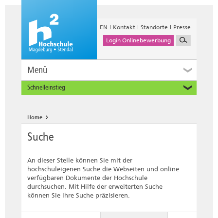
EN
Kontakt
Standorte
Presse
Login Onlinebewerbung
Menü
Schnelleinstieg
Studieninteressierte
Alumni
Home
Unternehmen und Institutionen
Suche
Studierende
Beschäftigte
An dieser Stelle können Sie mit der
International
hochschuleigenen Suche die Webseiten und online
verfügbaren Dokumente der Hochschule
durchsuchen. Mit Hilfe der erweiterten Suche
können Sie Ihre Suche präzisieren.