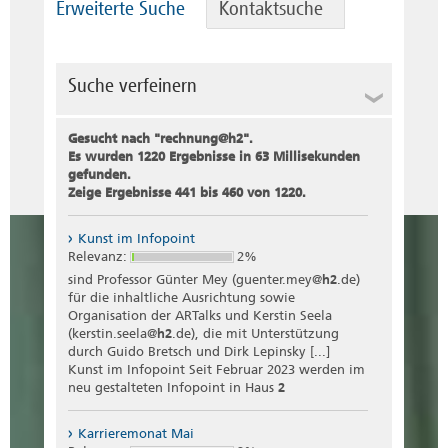
Erweiterte Suche
Kontaktsuche
Suche verfeinern
Suche
Gesucht nach "
rechnung@h2
".
Es wurden 1220 Ergebnisse in 63 Millisekunden
gefunden.
Zeige Ergebnisse 441 bis 460 von 1220.
Rubrik
Kunst im Infopoint
Relevanz:
2%
Dateityp
sind Professor Günter Mey (guenter.mey@
h2
.de)
für die inhaltliche Ausrichtung sowie
Organisation der ARTalks und Kerstin Seela
(kerstin.seela@
h2
.de), die mit Unterstützung
durch Guido Bretsch und Dirk Lepinsky [...]
Kunst im Infopoint Seit Februar 2023 werden im
neu gestalteten Infopoint in Haus
2
Karrieremonat Mai