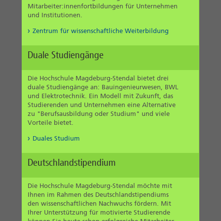
Mitarbeiter:innenfortbildungen für Unternehmen
und Institutionen.
Zentrum für wissenschaftliche Weiterbildung
Duale Studiengänge
Die Hochschule Magdeburg-Stendal bietet drei
duale Studiengänge an: Bauingenieurwesen, BWL
und Elektrotechnik. Ein Modell mit Zukunft, das
Studierenden und Unternehmen eine Alternative
zu "Berufsausbildung oder Studium" und viele
Vorteile bietet.
Duales Studium
Deutschlandstipendium
Die Hochschule Magdeburg-Stendal möchte mit
Ihnen im Rahmen des Deutschlandstipendiums
den wissenschaftlichen Nachwuchs fördern. Mit
Ihrer Unterstützung für motivierte Studierende