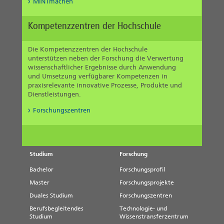
MINTmachen
Kompetenzzentren der Hochschule
Die Kompetenzzentren der Hochschule
unterstützen neben der Forschung die Verwertung
wissenschaftlicher Ergebnisse durch Anwendung
und Umsetzung verfügbarer Kompetenzen in
praxisrelevante innovative Prozesse, Produkte und
Dienstleistungen.
Forschungszentren
Studium
Forschung
Bachelor
Forschungsprofil
Master
Forschungsprojekte
Duales Studium
Forschungszentren
Berufsbegleitendes
Technologie- und
Studium
Wissenstransferzentrum