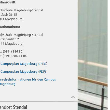
stanschrift
chschule Magdeburg-Stendal
stfach 36 55
011 Magdeburg
sucheradresse
chschule Magdeburg-Stendal
itscheidstr. 2
114 Magdeburg
.: (0391) 886 30
x: (0391) 886 41 04
Campusplan Magdeburg (JPEG)
Campusplan Magdeburg (PDF)
nreiseinformationen für den Campus
Magdeburg
andort Stendal