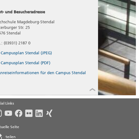
st- und Besucheradresse
chschule Magdeburg-Stendal
terburger Str. 25
576 Stendal
.: (03931) 2187 0
Campusplan Stendal (JPEG)
Campusplan Stendal (PDF)
nreiseinformationen für den Campus Stendal
ial Links
uelle Seite
teilen