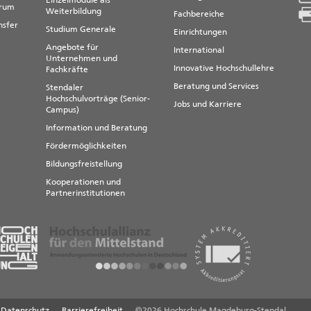
Einzelmodule als
)
trum
Weiterbildung
Fachbereiche
nehmerischen Risiken
nsfer
Studium Generale
Einrichtungen
Angebote für
International
end)
Unternehmen und
Innovative Hochschullehre
Fachkräfte
een Deal (InterGrad–EGD)
Beratung und Services
Stendaler
Hochschulvorträge (Senior-
Jobs und Karriere
Campus)
Information und Beratung
hen
Fördermöglichkeiten
tspädagogik
Bildungsfreistellung
ierend)
)
Kooperationen und
erend)
Partnerinstitutionen
grierend)
Datenschutz
Barrierefreiheit
©2026 Hochschule Magdeburg-Stendal