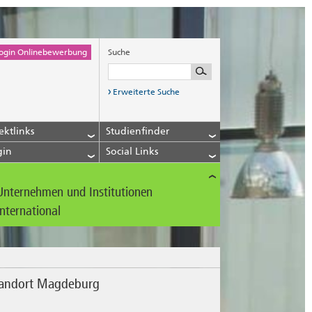
ogin Onlinebewerbung
Suche
Erweiterte Suche
ektlinks
Studienfinder
gin
Social Links
Unternehmen und Institutionen
International
tandort Magdeburg