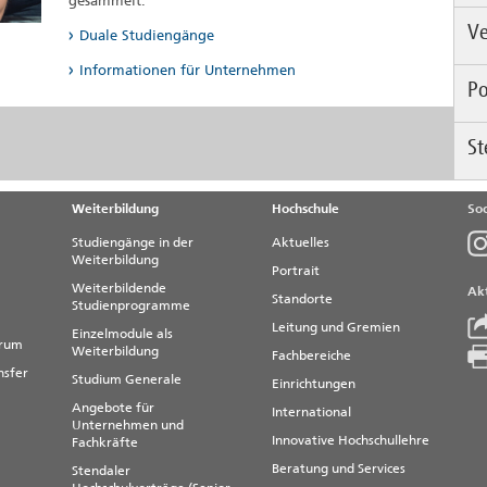
gesammelt.
Ve
Duale Studiengänge
Informationen für Unternehmen
Po
Di
in
vo
St
Ak
kö
St
im
H
V
We
Weiterbildung
Hochschule
Soc
St
T
Studiengänge in der
Aktuelles
A
Weiterbildung
Portrait
Weiterbildende
Akt
Standorte
Studienprogramme
St
Leitung und Gremien
Einzelmodule als
Ne
trum
Weiterbildung
Fachbereiche
N
nsfer
Studium Generale
Einrichtungen
Angebote für
International
Unternehmen und
Innovative Hochschullehre
Fachkräfte
Beratung und Services
Stendaler