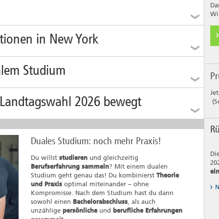
Da
Wi
ehen im Foyer des Puppentheaters Magdeburg: Puppen aus
ationen in New York
nden von Studierenden. Genauer gesagt: aus den 3D-
n des Instituts für Industrial Design. Präsentiert werden die
isse verschiedener Seminare in Zusammenarbeit mit dem
hule Magdeburg-Stendal auf internationalem Parkett:
ntheater.
ualem Studium
g bei den Vereinten Nationen und Auszeichnung für
P
hung zu Humanem Unternehmertum
 erfahren
chschule Magdeburg-Stendal baut das duales
Je
 erfahren
 Landtagswahl 2026 bewegt
nangebot weiter aus und setzt dabei auf zwei Modelle:
(S
integrierend und ausbildungsintegrierend. Für
ninteressierte eröffnen sich dadurch neue Möglichkeiten,
haft, Arbeit und Infrastruktur prägen die politischen
e und Berufspraxis zu verbinden.
Rü
mwahrnehmungen der Bevölkerung in Sachsen-Anhalt
Duales Studium: noch mehr Praxis!
 als Migration. Gleichzeitig zeigt sich ein erhebliches
 erfahren
olitisches Bindungspotenzial. Ergebnisse des Instituts für
Di
Du willst
studieren
und gleichzeitig
atische Kultur.
202
Berufserfahrung sammeln
? Mit einem dualen
ei
 erfahren
Studium geht genau das! Du kombinierst
Theorie
und Praxis
optimal miteinander – ohne
N
Kompromisse. Nach dem Studium hast du dann
sowohl einen
Bachelorabschluss
, als auch
unzählige
persönliche
und
berufliche Erfahrungen