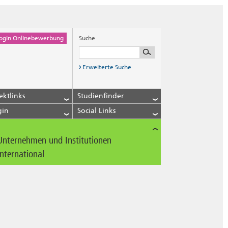
ogin Onlinebewerbung
Suche
Erweiterte Suche
ektlinks
Studienfinder
gin
Social Links
Unternehmen und Institutionen
International