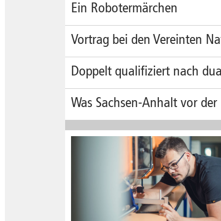
Ein Robotermärchen
Sie st
Vortrag bei den Vereinten N
den Hä
Drucker
Ergebn
Hochsc
Puppe
Doppelt qualifiziert nach d
Vortra
Forsc
mehr
Die Ho
mehr
Was Sachsen-Anhalt vor der
Studie
praxis
Studie
Wirtsc
Theori
Proble
stärker
mehr
parteip
demokr
mehr