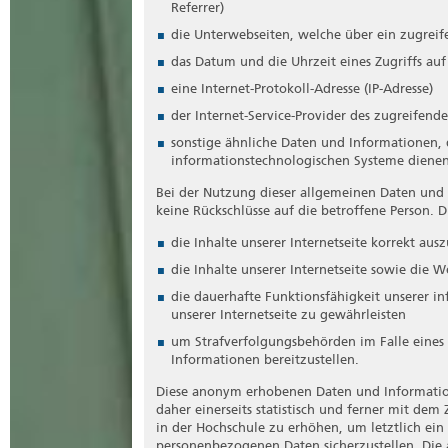
Referrer)
einem Namen, zu einer Kennnummer, zu Stan
mehreren besonderen Merkmalen, die Ausdruc
die Unterwebseiten, welche über ein zugreif
psychischen, wirtschaftlichen, kulturellen ode
das Datum und die Uhrzeit eines Zugriffs auf 
identifiziert werden kann.
eine Internet-Protokoll-Adresse (IP-Adresse)
Betroffene Person
der Internet-Service-Provider des zugreifend
Betroffene Person ist jede identifizierte ode
sonstige ähnliche Daten und Informationen, 
Daten von dem für die Verarbeitung Verantw
informationstechnologischen Systeme dienen
Verarbeitung
Bei der Nutzung dieser allgemeinen Daten und
keine Rückschlüsse auf die betroffene Person.
Verarbeitung ist jeder mit oder ohne Hilfe 
solche Vorgangsreihe im Zusammenhang mit 
die Inhalte unserer Internetseite korrekt ausz
die Organisation, das Ordnen, die Speicheru
die Inhalte unserer Internetseite sowie die 
Abfragen, die Verwendung, die Offenlegung
der Bereitstellung, den Abgleich oder die V
die dauerhafte Funktionsfähigkeit unserer i
Vernichtung.
unserer Internetseite zu gewährleisten
Einschränkung der Verarbeitung
um Strafverfolgungsbehörden im Falle eines
Informationen bereitzustellen.
Einschränkung der Verarbeitung ist die Mar
Ziel, ihre künftige Verarbeitung einzuschrän
Diese anonym erhobenen Daten und Informati
daher einerseits statistisch und ferner mit dem
Profiling
in der Hochschule zu erhöhen, um letztlich ein
personenbezogenen Daten sicherzustellen. Die