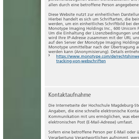
Profiling ist jede Art der automatisierten V
allen durch eine betroffene Person angegeben
diese personenbezogenen Daten verwendet we
eine natürliche Person beziehen, zu bewerte
Diese Website nutzt zur einheitlichen Darstell
wirtschaftlicher Lage, Gesundheit, persönlich
Hierbei handelt es sich um Schriftarten, die b
werden, um ein einheitliches Schriftbild bei de
Aufenthaltsort oder Ortswechsel dieser natür
Monotype Imaging Holdings Inc., 600 Unicorn P
Um die Einhaltung der Lizenzbedingungen und 
Pseudonymisierung
wird Ihre IP-Adresse zusammen mit der URL un
auf den Server der Monotype Imaging Holdings I
Pseudonymisierung ist die Verarbeitung pers
Monotype unmittelbar nach der Übertragung an
personenbezogenen Daten ohne Hinzuziehung 
werden kann (Anonymisierung). Details entne
betroffenen Person zugeordnet werden könne
https://www.monotype.com/de/rechtshinweis
aufbewahrt werden und technischen und org
tracking-von-webschriften
dass die personenbezogenen Daten nicht einer
zugewiesen werden.
Verantwortlicher oder für die Verarbeitung Ve
Verantwortlicher oder für die Verarbeitung Ve
Kontaktaufnahme
Behörde, Einrichtung oder andere Stelle, di
Mittel der Verarbeitung von personenbezogen
Die Internetseite der Hochschule Magdeburg-St
Verarbeitung durch das Unionsrecht oder das
Angaben, die eine schnelle elektronische Kont
Verantwortliche beziehungsweise können di
Kommunikation mit uns ermöglichen, was ebenf
Unionsrecht oder dem Recht der Mitgliedsta
elektronischen Post (E-Mail-Adresse) umfasst.
Auftragsverarbeiter
Sofern eine betroffene Person per E-Mail oder
Verarbeitung Verantwortlichen aufnimmt, werd