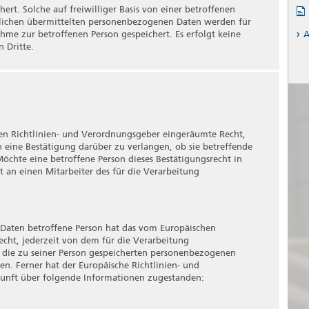
uristische Person, Behörde, Einrichtung oder andere Stelle,
t. Solche auf freiwilliger Basis von einer betroffenen
Verantwortlichen verarbeitet.
tlichen übermittelten personenbezogenen Daten werden für
me zur betroffenen Person gespeichert. Es erfolgt keine
A
 Dritte.
e Person, Behörde, Einrichtung oder andere Stelle, der
 unabhängig davon, ob es sich bei ihr um einen Dritten
en eines bestimmten Untersuchungsauftrags nach dem
aten möglicherweise personenbezogene Daten erhalten,
en Richtlinien- und Verordnungsgeber eingeräumte Recht,
 eine Bestätigung darüber zu verlangen, ob sie betreffende
erson, Behörde, Einrichtung oder andere Stelle außer der
chte eine betroffene Person dieses Bestätigungsrecht in
em Auftragsverarbeiter und den Personen, die unter der
t an einen Mitarbeiter des für die Verarbeitung
ichen oder des Auftragsverarbeiters befugt sind, die
Daten betroffene Person hat das vom Europäischen
son freiwillig für den bestimmten Fall in informierter Weise
cht, jederzeit von dem für die Verarbeitung
ekundung in Form einer Erklärung oder einer sonstigen
 die zu seiner Person gespeicherten personenbezogenen
die betroffene Person zu verstehen gibt, dass sie mit der
en. Ferner hat der Europäische Richtlinien- und
ezogenen Daten einverstanden ist.
unft über folgende Informationen zugestanden: