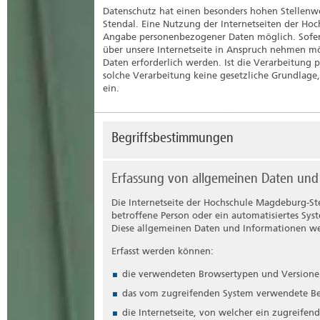
Datenschutz hat einen besonders hohen Stellenwe
Stendal. Eine Nutzung der Internetseiten der Ho
Angabe personenbezogener Daten möglich. Sofern
über unsere Internetseite in Anspruch nehmen m
Daten erforderlich werden. Ist die Verarbeitung 
solche Verarbeitung keine gesetzliche Grundlage,
ein.
Begriffsbestimmungen
Die Datenschutzerklärung der Hochschule Magde
Erfassung von allgemeinen Daten und
den Europäischen Richtlinien- und Verordnung
GVO) verwendet wurden. Unsere Datenschutzerklä
Die Internetseite der Hochschule Magdeburg-Ste
unsere Kunden und Geschäftspartner einfach les
betroffene Person oder ein automatisiertes Sy
möchten wir vorab die verwendeten Begrifflich
Diese allgemeinen Daten und Informationen wer
Wir verwenden in dieser Datenschutzerklärung 
Erfasst werden können:
Personenbezogene Daten
die verwendeten Browsertypen und Version
Personenbezogene Daten sind alle Informatione
das vom zugreifenden System verwendete Be
natürliche Person (im Folgenden „betroffene 
die Internetseite, von welcher ein zugreifen
Person angesehen, die direkt oder indirekt,