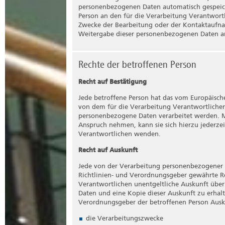
Auftragsverarbeiter ist eine natürliche oder j
personenbezogenen Daten automatisch gespeicher
die personenbezogene Daten im Auftrag des 
Person an den für die Verarbeitung Verantwor
Zwecke der Bearbeitung oder der Kontaktaufnah
Empfänger
Weitergabe dieser personenbezogenen Daten an
Empfänger ist eine natürliche oder juristisch
personenbezogene Daten offengelegt werden,
handelt oder nicht. Behörden, die im Rahm
Rechte der betroffenen Person
Unionsrecht oder dem Recht der Mitgliedsta
gelten jedoch nicht als Empfänger.
Recht auf Bestätigung
Dritter
Jede betroffene Person hat das vom Europäisch
von dem für die Verarbeitung Verantwortlichen
Dritter ist eine natürliche oder juristische P
personenbezogene Daten verarbeitet werden. Mö
betroffenen Person, dem Verantwortlichen, d
Anspruch nehmen, kann sie sich hierzu jederzei
unmittelbaren Verantwortung des Verantwortl
Verantwortlichen wenden.
personenbezogenen Daten zu verarbeiten.
Recht auf Auskunft
Einwilligung
Jede von der Verarbeitung personenbezogener 
Einwilligung ist jede von der betroffenen Per
Richtlinien- und Verordnungsgeber gewährte Re
und unmissverständlich abgegebene Willensb
Verantwortlichen unentgeltliche Auskunft über
eindeutigen bestätigenden Handlung, mit der 
Daten und eine Kopie dieser Auskunft zu erhalt
Verarbeitung der sie betreffenden personenb
Verordnungsgeber der betroffenen Person Ausk
die Verarbeitungszwecke