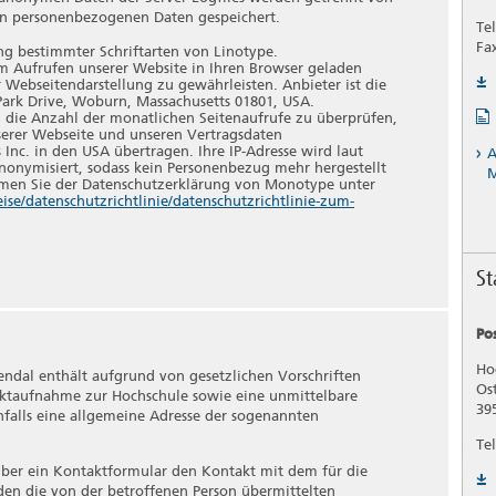
erarbeitung personenbezogener Daten, die darin besteht, dass
en personenbezogenen Daten gespeichert.
rden, um bestimmte persönliche Aspekte, die sich auf
Tel
n, insbesondere, um Aspekte bezüglich Arbeitsleistung,
Fa
ung bestimmter Schriftarten von Linotype.
er Vorlieben, Interessen, Zuverlässigkeit, Verhalten,
eim Aufrufen unserer Website in Ihren Browser geladen
r Webseitendarstellung zu gewährleisten. Anbieter ist die
lichen Person zu analysieren oder vorherzusagen.
ark Drive, Woburn, Massachusetts 01801, USA.
die Anzahl der monatlichen Seitenaufrufe zu überprüfen,
serer Webseite und unseren Vertragsdaten
nc. in den USA übertragen. Ihre IP-Adresse wird laut
A
onenbezogener Daten in einer Weise, auf welche die
onymisiert, sodass kein Personenbezug mehr hergestellt
zusätzlicher Informationen nicht mehr einer spezifischen
hmen Sie der Datenschutzerklärung von Monotype unter
n, sofern diese zusätzlichen Informationen gesondert
e/datenschutzrichtlinie/datenschutzrichtlinie-zum-
anisatorischen Maßnahmen unterliegen, die gewährleisten,
 identifizierten oder identifizierbaren natürlichen Person
St
rantwortlicher
rantwortlicher ist die natürliche oder juristische Person,
Po
e allein oder gemeinsam mit anderen über die Zwecke und
en Daten entscheidet. Sind die Zwecke und Mittel dieser
Ho
endal enthält aufgrund von gesetzlichen Vorschriften
 Recht der Mitgliedstaaten vorgegeben, so kann der
Os
aktaufnahme zur Hochschule sowie eine unmittelbare
e bestimmten Kriterien seiner Benennung nach dem
39
alls eine allgemeine Adresse der sogenannten
aten vorgesehen werden.
Tel
 über ein Kontaktformular den Kontakt mit dem für die
en die von der betroffenen Person übermittelten