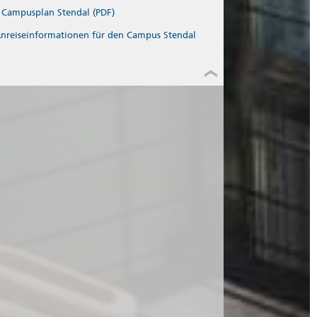
Campusplan Stendal (PDF)
nreiseinformationen für den Campus Stendal