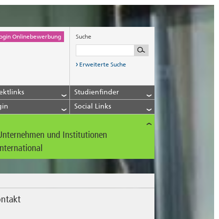
ogin Onlinebewerbung
Suche
Erweiterte Suche
ektlinks
Studienfinder
gin
Social Links
Unternehmen und Institutionen
International
ntakt