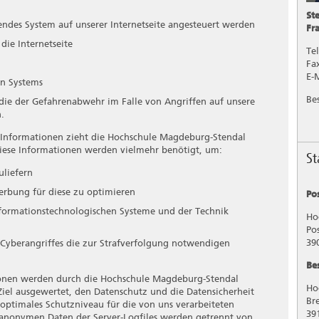
dortdaten, zu einer Online-Kennung oder zu einem oder
Ste
k der physischen, physiologischen, genetischen,
endes System auf unserer Internetseite angesteuert werden
Fr
r sozialen Identität dieser natürlichen Person sind,
die Internetseite
Tel
Fa
E-
en Systems
r identifizierbare natürliche Person, deren personenbezogene
Be
die der Gefahrenabwehr im Falle von Angriffen auf unsere
ortlichen verarbeitet werden.
.
 Informationen zieht die Hochschule Magdeburg-Stendal
 Diese Informationen werden vielmehr benötigt, um:
automatisierter Verfahren ausgeführte Vorgang oder jede
S
personenbezogenen Daten wie das Erheben, das Erfassen,
uliefern
ng, die Anpassung oder Veränderung, das Auslesen, das
Werbung für diese zu optimieren
 durch Übermittlung, Verbreitung oder eine andere Form
Po
erknüpfung, die Einschränkung, das Löschen oder die
nformationstechnologischen Systeme und der Technik
Ho
Po
39
 Cyberangriffes die zur Strafverfolgung notwendigen
kierung gespeicherter personenbezogener Daten mit dem
Be
ken.
onen werden durch die Hochschule Magdeburg-Stendal
Ho
 Ziel ausgewertet, den Datenschutz und die Datensicherheit
Bre
 optimales Schutzniveau für die von uns verarbeiteten
39
 anonymen Daten der Server-Logfiles werden getrennt von