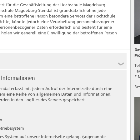
rt für die Geschäftsleitung der Hochschule Magdeburg-
chschule Magdeburg-Stendal ist grundsätzlich ohne jede
 eine betroffene Person besondere Services der Hochschule
öchte, könnte jedoch eine Verarbeitung personenbezogener
personenbezogener Daten erforderlich und besteht für eine
 holen wir generell eine Einwilligung der betroffenen Person
Da
Pr
Tel
Fa
burg-Stendal beruht auf den Begrifflichkeiten, die durch
 Informationen
E-
sgeber beim Erlass der Datenschutz-Grundverordnung (DS-
Be
rung soll sowohl für die Öffentlichkeit als auch für
ndal erfasst mit jedem Aufruf der Internetseite durch eine
bar und verständlich sein. Um dies zu gewährleisten,
stem eine Reihe von allgemeinen Daten und Informationen.
keiten erläutern.
den in den Logfiles des Servers gespeichert.
unter anderem die folgenden Begriffe:
en
n, die sich auf eine identifizierte oder identifizierbare
triebssystem
Person“) beziehen. Als identifizierbar wird eine natürliche
des System auf unsere Internetseite gelangt (sogenannte
 insbesondere mittels Zuordnung zu einer Kennung wie