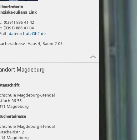
llvertreterin
anziska-Juliana Link
.: (0391) 886 41 42
x: (0391) 886 41 04
Mail:
datenschutz@h2.de
sucheradresse: Haus 4, Raum 2.03
tandort Magdeburg
stanschrift
chschule Magdeburg-Stendal
stfach 36 55
011 Magdeburg
sucheradresse
chschule Magdeburg-Stendal
itscheidstr. 2
114 Magdeburg