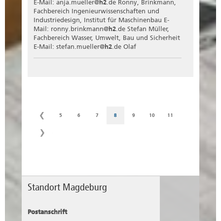
E-Mail: anja.mueller@
h2
.de Ronny, Brinkmann,
Fachbereich Ingenieurwissenschaften und
Industriedesign, Institut für Maschinenbau E-
Mail: ronny.brinkmann@
h2
.de Stefan Müller,
Fachbereich Wasser, Umwelt, Bau und Sicherheit
E-Mail: stefan.mueller@
h2
.de Olaf
5
6
7
8
9
10
11
Standort Magdeburg
Postanschrift