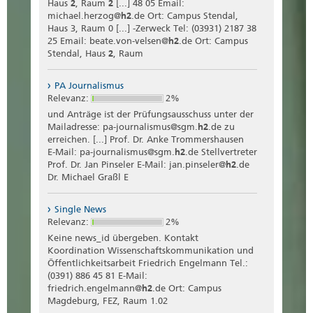
Haus
2
, Raum
2
[...] 48 05 Email:
michael.herzog@
h2
.de Ort: Campus Stendal,
Haus 3, Raum 0 [...] -Zerweck Tel: (03931) 2187 38
25 Email: beate.von-velsen@
h2
.de Ort: Campus
Stendal, Haus
2
, Raum
PA Journalismus
Relevanz:
2%
und Anträge ist der Prüfungsausschuss unter der
Mailadresse: pa-journalismus@sgm.
h2
.de zu
erreichen. [...] Prof. Dr. Anke Trommershausen
E-Mail: pa-journalismus@sgm.
h2
.de Stellvertreter
Prof. Dr. Jan Pinseler E-Mail: jan.pinseler@
h2
.de
Dr. Michael Graßl E
Single News
Relevanz:
2%
Keine news_id übergeben. Kontakt
Koordination Wissenschaftskommunikation und
Öffentlichkeitsarbeit Friedrich Engelmann Tel.:
(0391) 886 45 81 E-Mail:
friedrich.engelmann@
h2
.de Ort: Campus
Magdeburg, FEZ, Raum 1.02