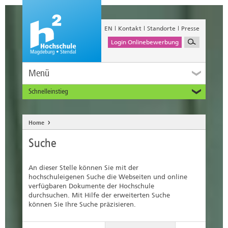
EN
Kontakt
Standorte
Presse
Login Onlinebewerbung
Menü
Schnelleinstieg
Studieninteressierte
Alumni
Home
Unternehmen und Institutionen
Suche
Studierende
Beschäftigte
An dieser Stelle können Sie mit der
International
hochschuleigenen Suche die Webseiten und online
verfügbaren Dokumente der Hochschule
durchsuchen. Mit Hilfe der erweiterten Suche
können Sie Ihre Suche präzisieren.