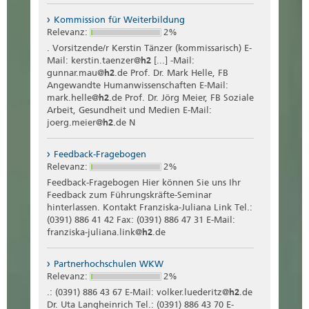
Kommission für Weiterbildung
Relevanz:
2%
. Vorsitzende/r Kerstin Tänzer (kommissarisch) E-
Mail: kerstin.taenzer@
h2
[...] -Mail:
gunnar.mau@
h2
.de Prof. Dr. Mark Helle, FB
Angewandte Humanwissenschaften E-Mail:
mark.helle@
h2
.de Prof. Dr. Jörg Meier, FB Soziale
Arbeit, Gesundheit und Medien E-Mail:
joerg.meier@
h2
.de N
Feedback-Fragebogen
Relevanz:
2%
Feedback-Fragebogen Hier können Sie uns Ihr
Feedback zum Führungskräfte-Seminar
hinterlassen. Kontakt Franziska-Juliana Link Tel.:
(0391) 886 41 42 Fax: (0391) 886 47 31 E-Mail:
franziska-juliana.link@
h2
.de
Partnerhochschulen WKW
Relevanz:
2%
.: (0391) 886 43 67 E-Mail: volker.luederitz@
h2
.de
Dr. Uta Langheinrich Tel.: (0391) 886 43 70 E-