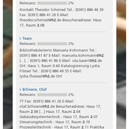
Relevanz:
2%
Kontakt Theodor Schmied Tel.: (0391) 886 46 39
Fax: (0391) 886 41 26 E-Mail:
theodor.schmied@
h2
.de Besucheradresse: Haus
17, Raum
2
.08
Team
Relevanz:
2%
Bibliotheksleiterin Manuela Kohrmann Tel.:
(0391) 886 41 87 E-Mail: manuela.kohrmann@
h2
[...] .: (0391) 886 41 86 E-Mail: uta.baierl@
h2
.de
Ort: Haus 1, Raum 0.60 Katalogisierung Lydia
Flössel Tel.: (0391) 886 49 55 E-Mail:
lydia.floessel@
h2
.de Ort
Billowie, Olaf
Relevanz:
2%
77 Fax: (0391) 886 41 26 E-Mail:
olaf.billowie@
h2
.de Besucheradresse: Haus 17,
Raum
2
.08 [...] Haus 17, Raum
2
.04
Gebäudesystemtechnik - Haus 17, Raum
2
.07
Steuerungstechnik - Haus 17, Raum
2
.10
Prozessleittechnik - Haus 17, Raum
2
.11 Praktika