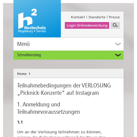
Kontakt
Standorte
Presse
Login Onlinebewerbung
Menü
Schnelleinstieg
Studieninteressierte
Alumni
Home
Unternehmen und Institutionen
Teilnahmebedingungen der VERLOSUNG
Studierende
„Picknick-Konzerte“ auf Instagram
Beschäftigte
1. Anmeldung und
International
Teilnahmevoraussetzungen
1.1
Um an der Verlosung teilnehmen zu können,