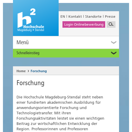
EN
Kontakt
Standorte
Presse
Login Onlinebewerbung
Menü
Schnelleinstieg
Studieninteressierte
Alumni
Home
Forschung
Unternehmen und Institutionen
Forschung
Studierende
Beschäftigte
Die Hochschule Magdeburg-Stendal steht neben
International
einer fundierten akademischen Ausbildung für
anwendungsorientierte Forschung und
Technologietransfer. Mit ihren
Forschungsaktivitäten leistet sie einen wichtigen
Beitrag zur wirtschaftlichen Entwicklung der
Region. Professorinnen und Professoren