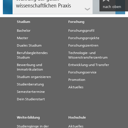
wissenschaftlichen Praxis
nach oben
Studium
Forschung
Bachelor
Forschungsprofil
Master
Forschungsprojekte
Duales Studium
Forschungszentren
Berufsbegleitendes
Technologie- und
Studium
Wissenstransferzentrum
Ombudsperson
Bewerbung und
Entwicklung und Transfer
Prof. Dr. Kateryna Fuks
Immatrikulation
Forschungsservice
Studium organisieren
Tel.: (0391) 886 43 10
Promotion
Fax: (0391) 886 42 93
Studienberatung
Aktuelles
E-Mail:
kateryna.fuks@h2.de
Semestertermine
Besucheradresse: Haus 1, Raum 2.09
Dein Studienstart
Sprechzeit:
Termine und Buchung via Moodle
Weiterbildung
Hochschule
Studiengänge in der
Aktuelles