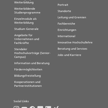
Weiterbildung
Portrait
Weiterbildende
Standorte
Studienprogramme
Leitung und Gremien
Einzelmodule als
Weiterbildung
Fachbereiche
Studium Generale
Stellvertretung
Einrichtungen
Angebote für
Prof. Dr. rer. nat. Olaf Ueberschär
International
Unternehmen und
Innovative Hochschullehre
Fachkräfte
Tel.: (0391) 886 4466
Fax: (0391) 886 4126
Beratung und Services
Stendaler
E-Mail:
olaf.ueberschaer@h2.de
Hochschulvorträge (Senior-
Jobs und Karriere
Campus)
Besucheradresse: Breitscheidstraße 2,
Information und Beratung
Magdeburg, Haus 8, Raum 1.03
Fördermöglichkeiten
Bildungsfreistellung
Kooperationen und
Partnerinstitutionen
Social Links