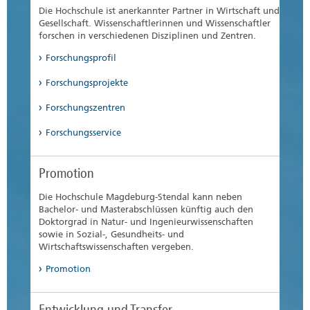
Mit dem „Instrumentierten Laufband für
Die Hochschule ist anerkannter Partner in Wirtschaft und
innovative biomechanische Forschung“ steht der
Gesellschaft. Wissenschaftlerinnen und Wissenschaftler
Hochschule Magdeburg-Stendal ab sofort ein
forschen in verschiedenen Disziplinen und Zentren.
echtes Hightech-Highlight für Forschung und
Forschungsprofil
Lehre zur Verfügung.
Das deutsch-polnische Projekt InsectCare, das an
der Hochschule angesiedelt ist, entwickelt und
mehr erfahren
Forschungsprojekte
erprobt innovative Verfahren, um
Insektenvorkommen, Habitatqualität und
Forschungszentren
Renaturierungserfolge verlässlich zu erfassen
und den Insektenschutz in der Praxis zu stärken.
Forschungsservice
mehr erfahren
Promotion
Die Hochschule Magdeburg-Stendal kann neben
Bachelor- und Masterabschlüssen künftig auch den
Doktorgrad in Natur- und Ingenieurwissenschaften
sowie in Sozial-, Gesundheits- und
Wirtschaftswissenschaften vergeben.
Promotion
Entwicklung und Transfer