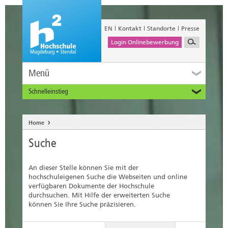
EN
Kontakt
Standorte
Presse
Login Onlinebewerbung
Menü
Schnelleinstieg
Studieninteressierte
Alumni
Home
Unternehmen und Institutionen
Suche
Studierende
Beschäftigte
An dieser Stelle können Sie mit der
International
hochschuleigenen Suche die Webseiten und online
verfügbaren Dokumente der Hochschule
durchsuchen. Mit Hilfe der erweiterten Suche
können Sie Ihre Suche präzisieren.